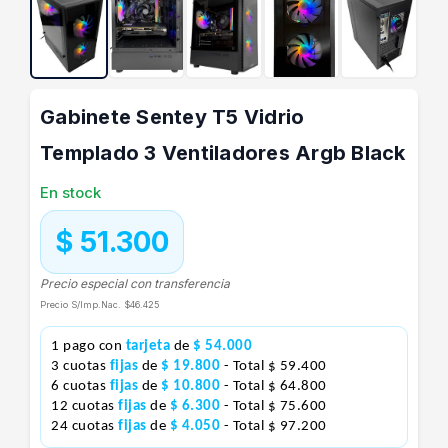
Gabinete Sentey T5 Vidrio
Templado 3 Ventiladores Argb Black
En stock
$ 51.300
Precio especial con transferencia
Precio S/Imp.Nac.
$46.425
1 pago con
tarjeta
de
$ 54.000
3 cuotas
fijas
de
$ 19.800
- Total $ 59.400
6 cuotas
fijas
de
$ 10.800
- Total $ 64.800
12 cuotas
fijas
de
$ 6.300
- Total $ 75.600
24 cuotas
fijas
de
$ 4.050
- Total $ 97.200