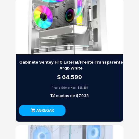
Gabinete Sentey H10 Lateral/Frente Transparente
Argb White
$ 64.599
Precio S/Imp.Nac.
$58.461
12
cuotas de
$7.933
AGREGAR