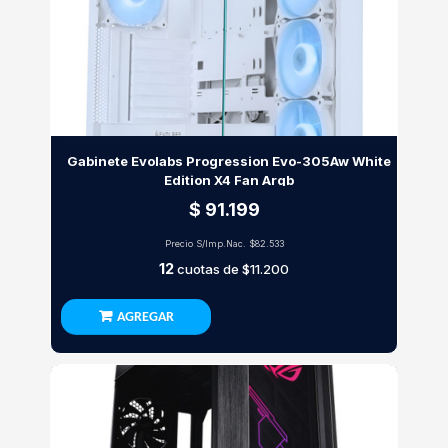
Gabinete Evolabs Progression Evo-305Aw White
Edition X4 Fan Argb
$ 91.199
Precio S/Imp.Nac.
$82.533
12
cuotas de
$11.200
AGREGAR