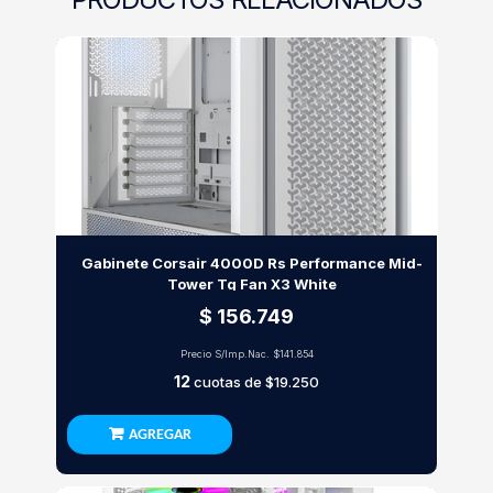
Gabinete Corsair 4000D Rs Performance Mid-
Tower Tg Fan X3 White
$ 156.749
Precio S/Imp.Nac.
$141.854
12
cuotas de
$19.250
AGREGAR