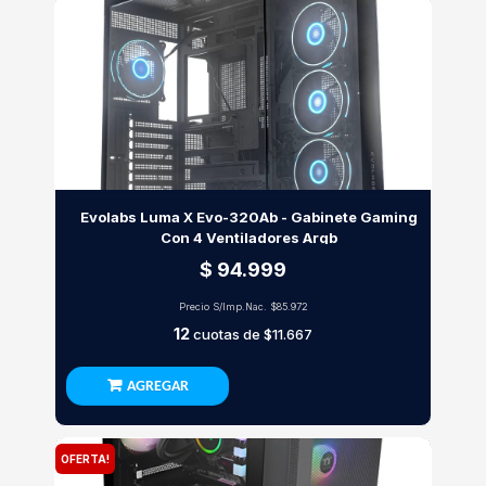
Evolabs Luma X Evo-320Ab - Gabinete Gaming
Con 4 Ventiladores Argb
$ 94.999
Precio S/Imp.Nac.
$85.972
12
cuotas de
$11.667
AGREGAR
OFERTA!