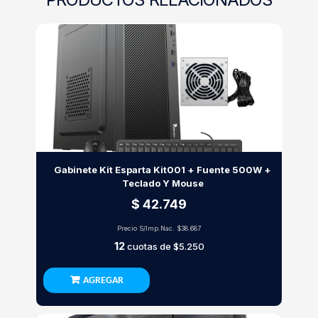
Gabinete Kit Esparta Kit001 + Fuente 500W +
Teclado Y Mouse
$ 42.749
Precio S/Imp.Nac.
$38.687
12
cuotas de
$5.250
AGREGAR