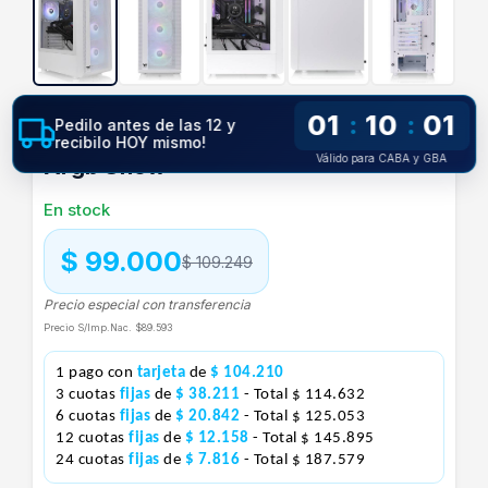
01
10
00
:
:
Gabinete Thermaltake S200 Tg
Pedilo antes de las 12 y
recibilo HOY mismo!
Válido para CABA y GBA
Argb Snow
En stock
$ 99.000
$ 109.249
Precio especial con transferencia
Precio S/Imp.Nac.
$89.593
1 pago con
tarjeta
de
$ 104.210
3 cuotas
fijas
de
$ 38.211
- Total $ 114.632
6 cuotas
fijas
de
$ 20.842
- Total $ 125.053
12 cuotas
fijas
de
$ 12.158
- Total $ 145.895
24 cuotas
fijas
de
$ 7.816
- Total $ 187.579