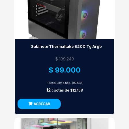
Gabinete Thermaltake S200 Tg Argb
$ 109.249
$ 99.000
Precio S/Imp.Nac.
$89.593
12
cuotas de
$12.158
AGREGAR