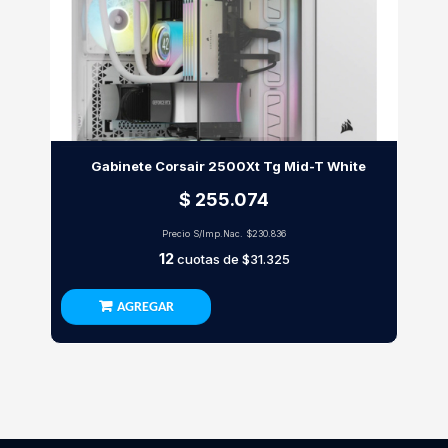
Gabinete Corsair 2500Xt Tg Mid-T White
$ 255.074
Precio S/Imp.Nac.
$230.836
12
cuotas de
$31.325
AGREGAR