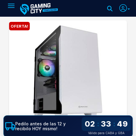
Toggle navigation
OFERTA!
02
33
49
:
:
Pedilo antes de las 12 y
recibilo HOY mismo!
Válido para CABA y GBA