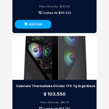
Precio S/Imp.Nac.
$223.529
12
cuotas de
$30.333
AGREGAR
Gabinete Thermaltake Divider 170 Tg Argb Black
$ 103.550
Precio S/Imp.Nac.
$93.710
12
cuotas de
$12.717