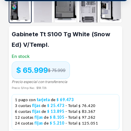
Gabinete Tt S100 Tg White (Snow
Ed) V/Templ.
En stock
$ 65.999
$ 75.999
Precio especial con transferencia
Precio S/Imp.Nac.
$59.728
1 pago con
tarjeta
de
$ 69.473
3 cuotas
fijas
de
$ 25.473
- Total $ 76.420
6 cuotas
fijas
de
$ 13.895
- Total $ 83.367
12 cuotas
fijas
de
$ 8.105
- Total $ 97.262
24 cuotas
fijas
de
$ 5.210
- Total $ 125.051