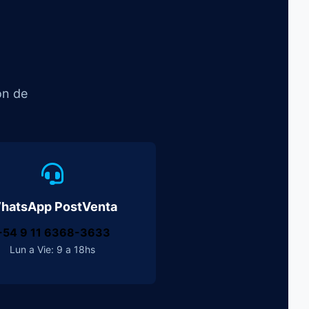
ón de
hatsApp PostVenta
+54 9 11 6368-3633
Lun a Vie: 9 a 18hs