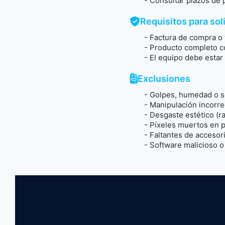
- Consultar plazos de p
Requisitos para soli
- Factura de compra o t
- Producto completo con e
- El equipo debe estar li
Exclusiones
- Golpes, humedad o sob
- Manipulación incorrect
- Desgaste estético (rasp
- Píxeles muertos en pan
- Faltantes de accesorio
- Software malicioso o i