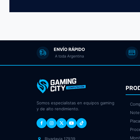
ENVÍO RÁPIDO
A toda Argentina
PRO
Somos especialistas en equipos gaming
Comp
y de alto rendimiento.
Note
Plac
Proc
Moni
Rivadavia 17939