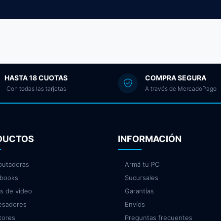
HASTA 18 CUOTAS
COMPRA SEGURA
Con todas las tarjetas
A través de MercadoPago
DUCTOS
INFORMACIÓN
utadoras
Armá tu PC
books
Sucursales
as de video
Garantías
esadores
Envíos
tores
Preguntas frecuentes