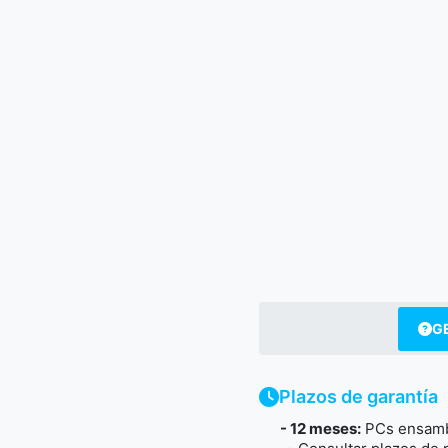
G
Plazos de garantía
- 12 meses
:
PCs ensambl