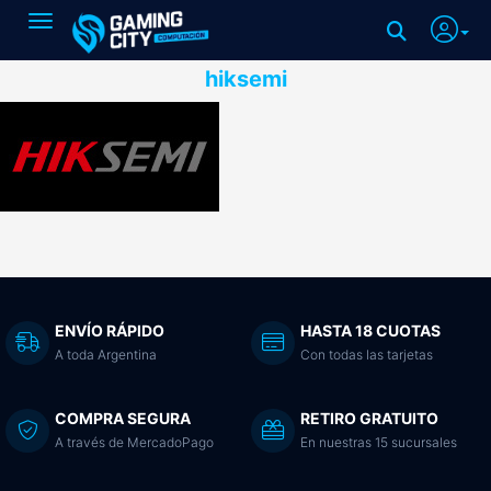
Toggle navigation
hiksemi
ENVÍO RÁPIDO
HASTA 18 CUOTAS
A toda Argentina
Con todas las tarjetas
COMPRA SEGURA
RETIRO GRATUITO
A través de MercadoPago
En nuestras 15 sucursales