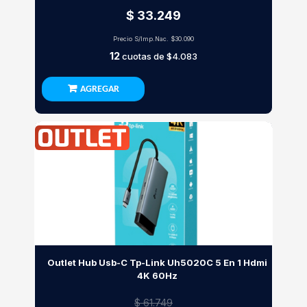
$ 33.249
Precio S/Imp.Nac.
$30.090
12
cuotas de
$4.083
AGREGAR
Outlet Hub Usb-C Tp-Link Uh5020C 5 En 1 Hdmi
4K 60Hz
$ 61.749