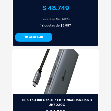
$ 48.749
Precio S/Imp.Nac.
$40.288
12
cuotas de
$5.987
AGREGAR
Hub Tp-Link Usb-C 7 En 1 Hdmi-Usb-Usb C
Uh7020C