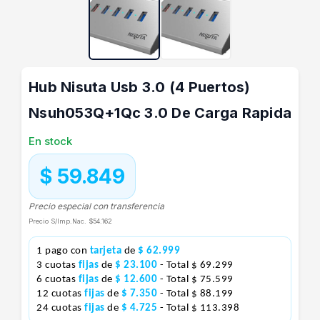
Hub Nisuta Usb 3.0 (4 Puertos)
Nsuh053Q+1Qc 3.0 De Carga Rapida
En stock
$ 59.849
Precio especial con transferencia
Precio S/Imp.Nac.
$54.162
1 pago con
tarjeta
de
$ 62.999
3 cuotas
fijas
de
$ 23.100
- Total $ 69.299
6 cuotas
fijas
de
$ 12.600
- Total $ 75.599
12 cuotas
fijas
de
$ 7.350
- Total $ 88.199
24 cuotas
fijas
de
$ 4.725
- Total $ 113.398