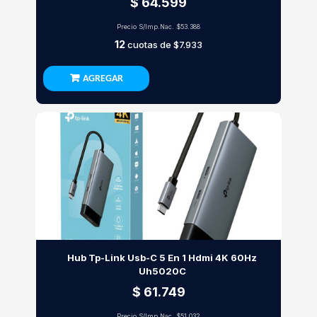
$ 64.599
Precio S/Imp.Nac.
$53.388
12
cuotas de
$7.933
AGREGAR
Hub Tp-Link Usb-C 5 En 1 Hdmi 4K 60Hz
Uh5020C
$ 61.749
Precio S/Imp.Nac.
$51.032