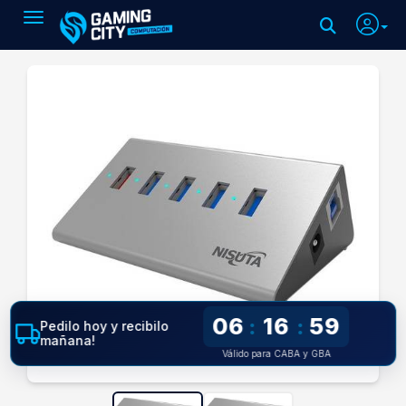
Toggle navigation
06
16
58
:
:
Pedilo hoy y recibilo
mañana!
Válido para CABA y GBA