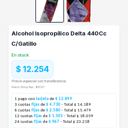
Alcohol Isopropílico Delta 440Cc
C/Gatillo
En stock
$ 12.254
Precio especial con transferencia
Precio S/Imp.Nac.
$10.127
1 pago con
tarjeta
de
$ 12.899
3 cuotas
fijas
de
$ 4.730
- Total $ 14.189
6 cuotas
fijas
de
$ 2.580
- Total $ 15.479
12 cuotas
fijas
de
$ 1.505
- Total $ 18.059
24 cuotas
fijas
de
$ 967
- Total $ 23.218