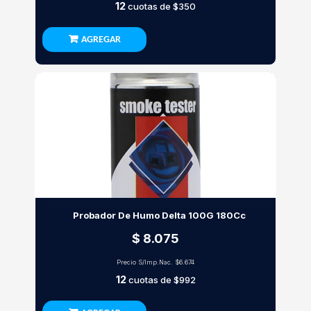
12
cuotas de
$350
AGREGAR
Probador De Humo Delta 100G 180Cc
$ 8.075
Precio S/Imp.Nac.
$6.674
12
cuotas de
$992