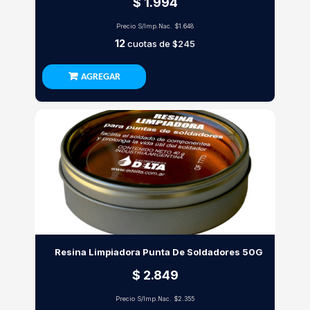
$ 1.994
Precio S/Imp.Nac.
$1.648
12
cuotas de
$245
AGREGAR
Resina Limpiadora Punta De Soldadores 50G
$ 2.849
Precio S/Imp.Nac.
$2.355