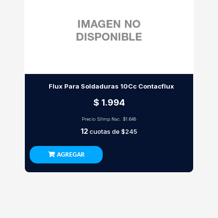
Flux Para Soldaduras 10Cc Contacflux
$ 1.994
Precio S/Imp.Nac.
$1.648
12
cuotas de
$245
AGREGAR