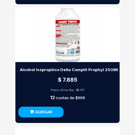
Alcohol Isopropilico Delta Compitt Prophyl 250Ml
$ 7.885
Precio S/Imp.Nac.
$6.517
12
cuotas de
$968
AGREGAR