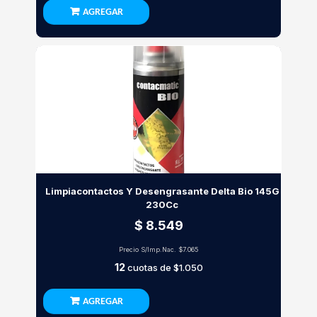
AGREGAR
Limpiacontactos Y Desengrasante Delta Bio 145G
230Cc
$ 8.549
Precio S/Imp.Nac.
$7.065
12
cuotas de
$1.050
AGREGAR