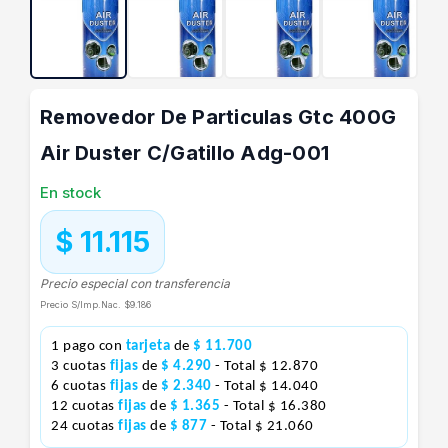
Removedor De Particulas Gtc 400G
Air Duster C/Gatillo Adg-001
En stock
$ 11.115
Precio especial con transferencia
Precio S/Imp.Nac.
$9.186
1 pago con
tarjeta
de
$ 11.700
3 cuotas
fijas
de
$ 4.290
- Total $ 12.870
6 cuotas
fijas
de
$ 2.340
- Total $ 14.040
12 cuotas
fijas
de
$ 1.365
- Total $ 16.380
24 cuotas
fijas
de
$ 877
- Total $ 21.060