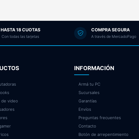
HASTA 18 CUOTAS
COMPRA SEGURA
Con todas las tarjetas
A través de MercadoPago
UCTOS
INFORMACIÓN
tadoras
Armá tu PC
ooks
Sucursales
 de video
Garantías
sadores
Envíos
ores
Preguntas frecuentes
 gamer
Contacto
ricos
Botón de arrepentimiento