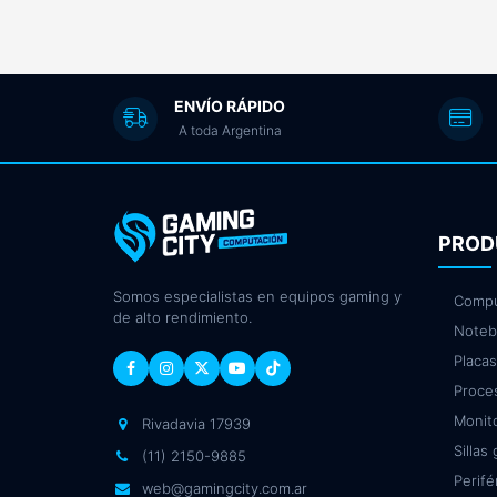
ENVÍO RÁPIDO
A toda Argentina
PROD
Somos especialistas en equipos gaming y
Compu
de alto rendimiento.
Noteb
Placas
Proce
Monit
Rivadavia 17939
Sillas
(11) 2150-9885
Perifé
web@gamingcity.com.ar