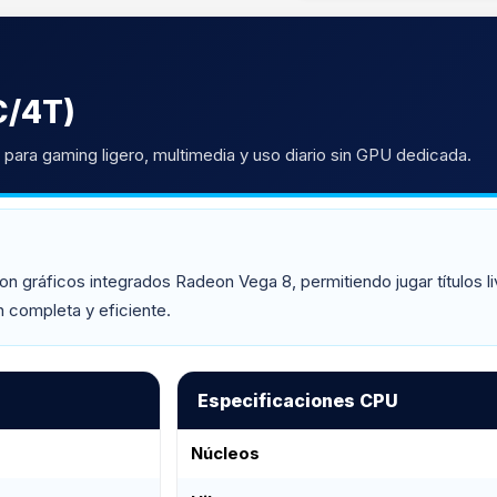
C/4T)
para gaming ligero, multimedia y uso diario sin GPU dedicada.
gráficos integrados Radeon Vega 8, permitiendo jugar títulos liv
n completa y eficiente.
Especificaciones CPU
Núcleos