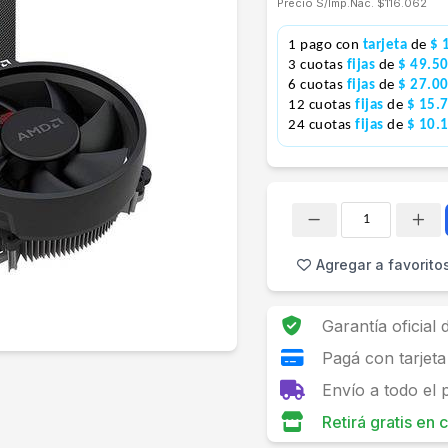
Precio S/Imp.Nac.
$116.062
1 pago con
tarjeta
de
$ 
3 cuotas
fijas
de
$ 49.5
6 cuotas
fijas
de
$ 27.0
12 cuotas
fijas
de
$ 15.
24 cuotas
fijas
de
$ 10.
Cantidad
Agregar a favorito
Garantía oficial
Pagá con tarjeta
Envío a todo el 
Retirá gratis en