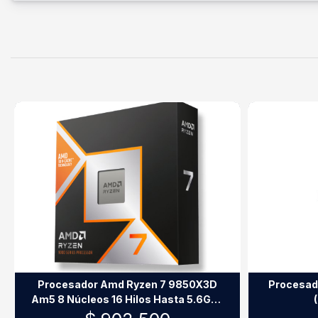
Procesador Amd Ryzen 7 9850X3D
Procesad
Am5 8 Núcleos 16 Hilos Hasta 5.6Ghz
Sin Cooler