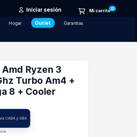
0
Iniciar sesión
Outlet
Hogar
Garantias
 Amd Ryzen 3
Ghz Turbo Am4 +
a 8 + Cooler
para CABA y GBA
ncia