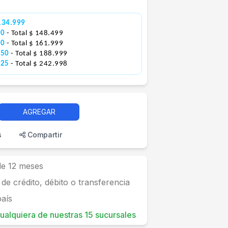
134.999
00
- Total $ 148.499
00
- Total $ 161.999
750
- Total $ 188.999
125
- Total $ 242.998
AGREGAR
s
Compartir
 de 12 meses
 de crédito, débito o transferencia
país
 cualquiera de nuestras 15 sucursales