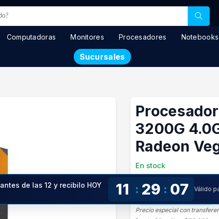
Computadoras
Monitores
Procesadores
Notebooks
Sucursales
Procesador
3200G 4.0
Radeon Veg
En stock
11
29
06
 antes de las 12 y recibilo HOY
$ 128.249
:
:
Válido 
!
Precio especial con transfere