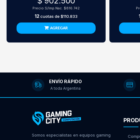
$ 902.500
Precio S/Imp.Nac.
$816.742
Pr
12
cuotas de
$110.833
AGREGAR
ENVÍO RÁPIDO
A toda Argentina
PROD
Somos especialistas en equipos gaming
Compu