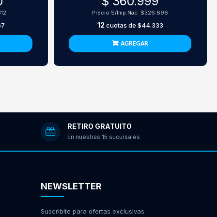
0
$ 360.999
312
Precio S/Imp.Nac.
$326.696
12
67
cuotas de
$44.333
AGREGAR
RETIRO GRATUITO
En nuestras 15 sucursales
NEWSLETTER
Suscribite para ofertas exclusivas