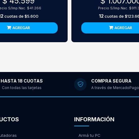
$ 45.599
$ 1.007.00
ecio S/Imp.Nac.
$41.266
Precio S/Imp.Nac.
$911.
12
12
cuotas de
$5.600
cuotas de
$123.6
AGREGAR
AGREGAR
HASTA 18 CUOTAS
COMPRA SEGURA
Con todas las tarjetas
A través de MercadoPago
UCTOS
INFORMACIÓN
tadoras
Armá tu PC