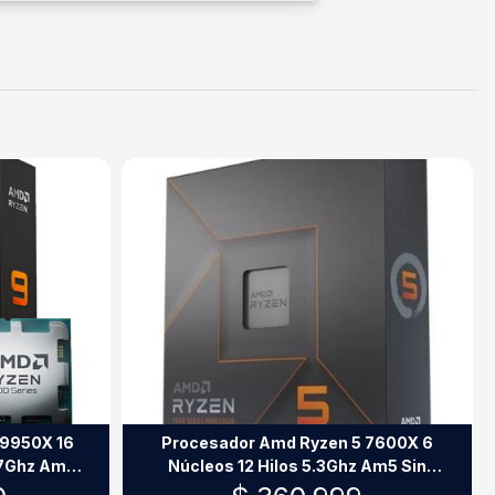
 9950X 16
Procesador Amd Ryzen 5 7600X 6
.7Ghz Am5
Núcleos 12 Hilos 5.3Ghz Am5 Sin
Cooler