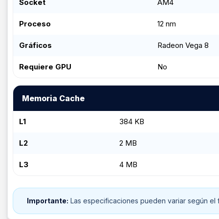
Socket
AM4
Proceso
12 nm
Gráficos
Radeon Vega 8
Requiere GPU
No
Memoria Cache
L1
384 KB
L2
2 MB
L3
4 MB
Importante:
Las especificaciones pueden variar según el f