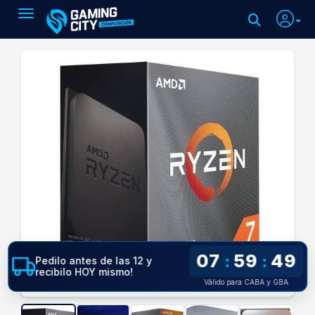
Toggle navigation
07
59
48
:
:
Pedilo antes de las 12 y
recibilo HOY mismo!
Válido para CABA y GBA