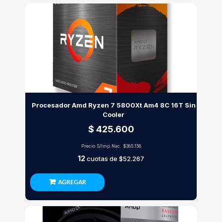
Procesador Amd Ryzen 7 5800Xt Am4 8C 16T Sin
Cooler
$ 425.600
Precio S/Imp.Nac.
$385.158
12
cuotas de
$52.267
AGREGAR