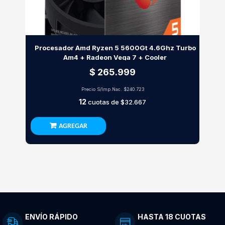
Procesador Amd Ryzen 5 5600Gt 4.6Ghz Turbo
Am4 + Radeon Vega 7 + Cooler
$ 265.999
Precio S/Imp.Nac.
$240.723
12
cuotas de
$32.667
AGREGAR
ENVÍO RÁPIDO
HASTA 18 CUOTAS