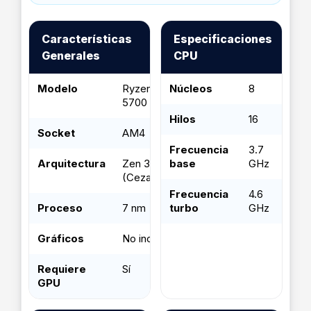
Características
Especificaciones
Generales
CPU
Modelo
Ryzen 7
Núcleos
8
5700
Hilos
16
Socket
AM4
Frecuencia
3.7
Arquitectura
Zen 3
base
GHz
(Cezanne)
Frecuencia
4.6
Proceso
7 nm
turbo
GHz
Gráficos
No incluye
Requiere
Sí
GPU