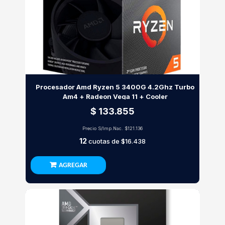
Procesador Amd Ryzen 5 3400G 4.2Ghz Turbo
Am4 + Radeon Vega 11 + Cooler
$ 133.855
Precio S/Imp.Nac.
$121.136
12
cuotas de
$16.438
AGREGAR