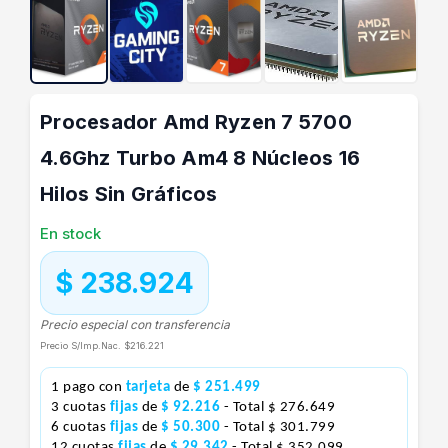
Procesador Amd Ryzen 7 5700
4.6Ghz Turbo Am4 8 Núcleos 16
Hilos Sin Gráficos
En stock
$ 238.924
Precio especial con transferencia
Precio S/Imp.Nac.
$216.221
1 pago con
tarjeta
de
$ 251.499
3 cuotas
fijas
de
$ 92.216
- Total $ 276.649
6 cuotas
fijas
de
$ 50.300
- Total $ 301.799
12 cuotas
fijas
de
$ 29.342
- Total $ 352.099