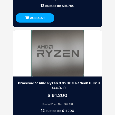
12
cuotas de
$15.750
AGREGAR
Procesador Amd Ryzen 3 3200G Radeon Bulk 8
(4C/4T)
$ 91.200
Precio S/Imp.Nac.
$82.534
12
cuotas de
$11.200