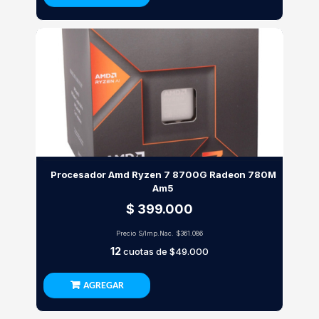
Procesador Amd Ryzen 7 8700G Radeon 780M
Am5
$ 399.000
Precio S/Imp.Nac.
$361.086
12
cuotas de
$49.000
AGREGAR