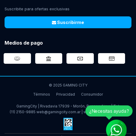
Suscribite para ofertas exclusivas
Suscribirme
Medios de pago
© 2025 GAMING CITY
Términos
Privacidad
Consumidor
GamingCity | Rivadavia 17939 - Morón, Buenos Aires | Tel:
¿Necesitas ayuda?
(11) 2150-9885
web@gamingcity.com.ar
|
www.gamingcity.com.ar