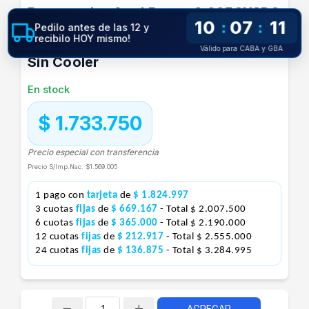
Procesador Amd Ryzen 9 9950X3D2
10
07
11
:
:
Pedilo antes de las 12 y
Dual Edition 16 Núcleos 32 Hilos Am5
recibilo HOY mismo!
Válido para CABA y GBA
Sin Cooler
En stock
$ 1.733.750
Precio especial con transferencia
Precio S/Imp.Nac.
$1.569.005
1 pago con
tarjeta
de
$ 1.824.997
3 cuotas
fijas
de
$ 669.167
- Total $ 2.007.500
6 cuotas
fijas
de
$ 365.000
- Total $ 2.190.000
12 cuotas
fijas
de
$ 212.917
- Total $ 2.555.000
24 cuotas
fijas
de
$ 136.875
- Total $ 3.284.995
AGREGAR