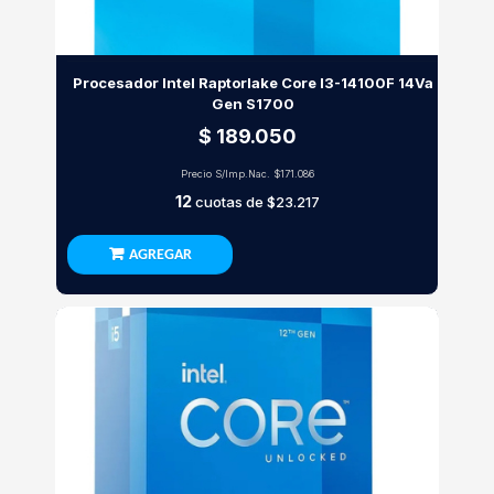
Procesador Intel Raptorlake Core I3-14100F 14Va
Gen S1700
$ 189.050
Precio S/Imp.Nac.
$171.086
12
cuotas de
$23.217
AGREGAR