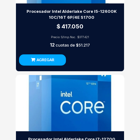
Procesador Intel Alderlake Core I5-12600K
10C/16T 6P/4E S1700
$ 417.050
Precio S/Imp.Nac.
$377.421
12
cuotas de
$51.217
AGREGAR
Procesador Intel Alderlake Core I7-12700