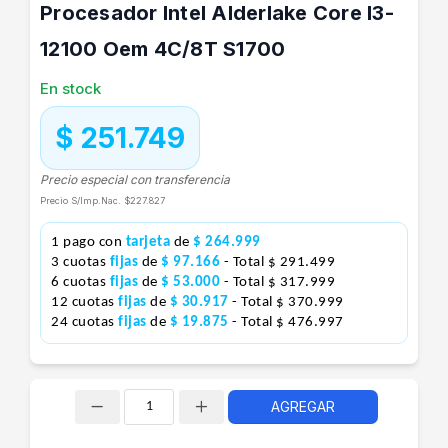
Procesador Intel Alderlake Core I3-
12100 Oem 4C/8T S1700
En stock
$ 251.749
Precio especial con transferencia
Precio S/Imp.Nac.
$227.827
1 pago con
tarjeta
de
$ 264.999
3 cuotas
fijas
de
$ 97.166
- Total $ 291.499
6 cuotas
fijas
de
$ 53.000
- Total $ 317.999
12 cuotas
fijas
de
$ 30.917
- Total $ 370.999
24 cuotas
fijas
de
$ 19.875
- Total $ 476.997
AGREGAR
Cantidad