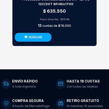
12C/20T 8P/4Es1700
$ 635.550
Precio S/Imp.Nac.
$575.158
12
cuotas de
$78.050
AGREGAR
ENVÍO RÁPIDO
HASTA 18 CUOTAS
A toda Argentina
Con todas las tarjetas
COMPRA SEGURA
RETIRO GRATUITO
A través de MercadoPago
En nuestras 15 sucursales