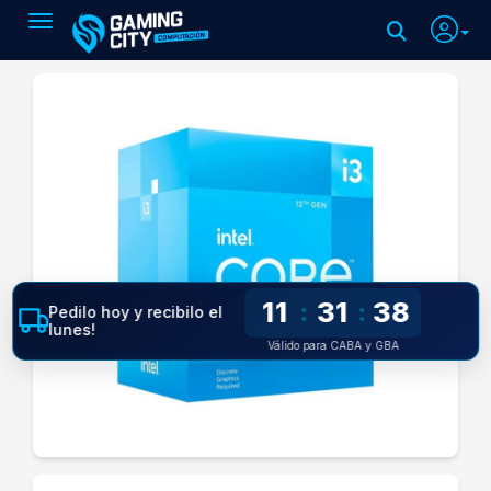
Toggle navigation
11
31
38
:
:
Pedilo hoy y recibilo el
lunes!
Válido para CABA y GBA