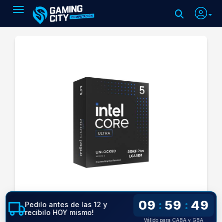
Toggle navigation
09
59
49
:
:
Pedilo antes de las 12 y
recibilo HOY mismo!
Válido para CABA y GBA