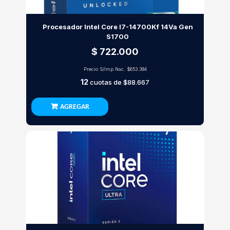
Procesador Intel Core I7-14700Kf 14Va Gen
S1700
$ 722.000
Precio S/Imp.Nac.
$653.394
12
cuotas de
$88.667
AGREGAR