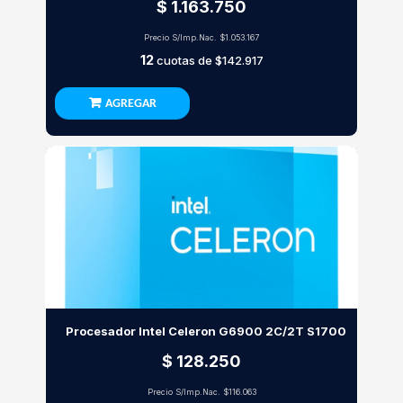
$ 1.163.750
Precio S/Imp.Nac.
$1.053.167
12
cuotas de
$142.917
AGREGAR
Procesador Intel Celeron G6900 2C/2T S1700
$ 128.250
Precio S/Imp.Nac.
$116.063