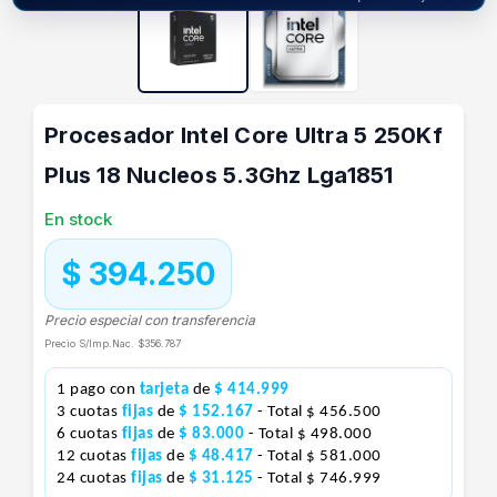
Procesador Intel Core Ultra 5 250Kf
Plus 18 Nucleos 5.3Ghz Lga1851
En stock
$ 394.250
Precio especial con transferencia
Precio S/Imp.Nac.
$356.787
1 pago con
tarjeta
de
$ 414.999
3 cuotas
fijas
de
$ 152.167
- Total $ 456.500
6 cuotas
fijas
de
$ 83.000
- Total $ 498.000
12 cuotas
fijas
de
$ 48.417
- Total $ 581.000
24 cuotas
fijas
de
$ 31.125
- Total $ 746.999