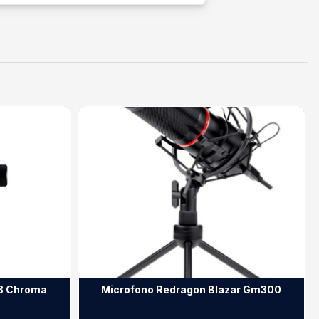
V3 Chroma
Microfono Redragon Blazar Gm300