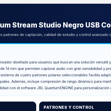
tum Stream Studio Negro USB C
s patrones de captación, calidad de estudio y control avanzado d
ador diseñado para usuarios que buscan una solución versátil y 
de 14 mm que permiten capturar audio con gran sensibilidad y pre
u sistema de cuatro patrones polares seleccionables facilita adapt
rupales. Además, incluye compresión de rango dinámico para mant
bilidad con el software JBL QuantumENGINE para personalización
PATRONES Y CONTROL