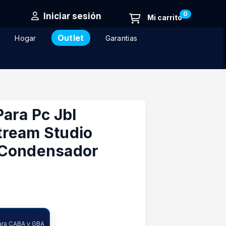
0
Iniciar sesión
Outlet
Hogar
Garantias
ara Pc Jbl
ream Studio
 Condensador
ncia
ara CABA y GBA