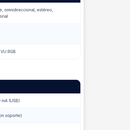
e, omnidireccional, estéreo,
ional
 VU RGB
0 mA (USB)
on soporte)