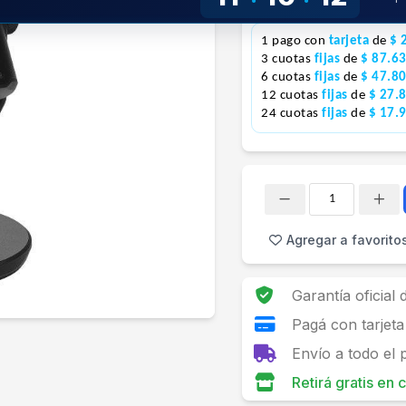
!
Precio S/Imp.Nac.
$187.645
1 pago con
tarjeta
de
$ 
3 cuotas
fijas
de
$ 87.6
6 cuotas
fijas
de
$ 47.8
12 cuotas
fijas
de
$ 27.
24 cuotas
fijas
de
$ 17.
Cantidad
Agregar a favorito
Garantía oficial
Pagá con tarjeta
Envío a todo el 
Retirá gratis en