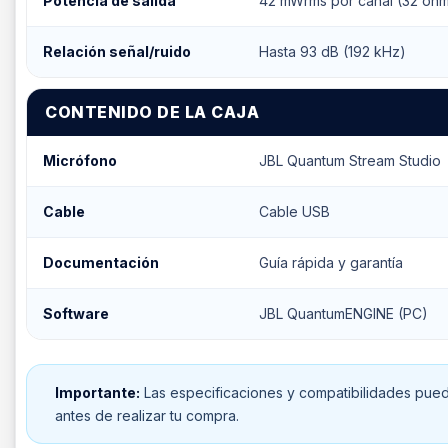
Potencia de salida
42 mWrms por canal (32 ohm
Relación señal/ruido
Hasta 93 dB (192 kHz)
CONTENIDO DE LA CAJA
Micrófono
JBL Quantum Stream Studio
Cable
Cable USB
Documentación
Guía rápida y garantía
Software
JBL QuantumENGINE (PC)
Importante:
Las especificaciones y compatibilidades puede
antes de realizar tu compra.