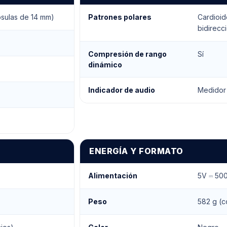
psulas de 14 mm)
Patrones polares
Cardioid
bidirecc
Compresión de rango
Sí
dinámico
Indicador de audio
Medidor
ENERGÍA Y FORMATO
Alimentación
5V ⎓ 50
Peso
582 g (c