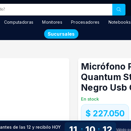
Computadoras
Monitores
Procesadores
Notebooks
Sucursales
Micrófono P
Quantum St
Negro Usb
En stock
$ 227.050
Precio especial con transfere
11
10
11
 antes de las 12 y recibilo HOY
:
:
Válido p