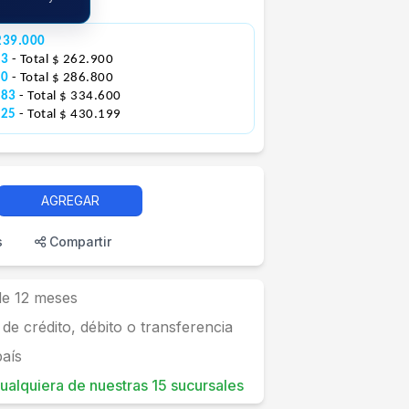
239.000
33
- Total $ 262.900
00
- Total $ 286.800
883
- Total $ 334.600
925
- Total $ 430.199
AGREGAR
s
Compartir
 de 12 meses
 de crédito, débito o transferencia
país
 cualquiera de nuestras 15 sucursales