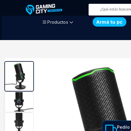
Armá tu pc
Productos
Pedilo