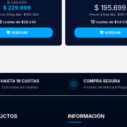
$ 246.999
$ 195.699
$ 229.999
ecio S/Imp.Nac.
$190.082
Precio S/Imp.Nac.
$161.
2
12
cuotas de
$28.245
cuotas de
$24.0
AGREGAR
AGREGAR
HASTA 18 CUOTAS
COMPRA SEGURA
Con todas las tarjetas
A través de MercadoPago
UCTOS
INFORMACIÓN