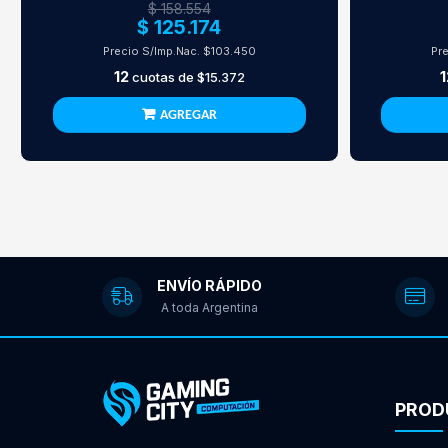
$ 158.554
$ 125.174
Precio S/Imp.Nac.
$103.450
Pr
12
1
cuotas de
$15.372
AGREGAR
ENVÍO RÁPIDO
A toda Argentina
PROD