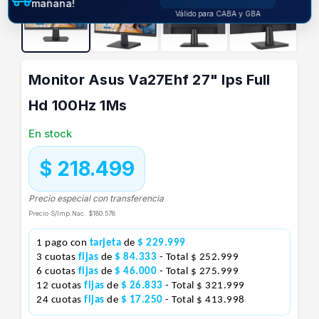
mañana!
Válido para CABA y GBA
Monitor Asus Va27Ehf 27" Ips Full
Hd 100Hz 1Ms
En stock
$ 218.499
Precio especial con transferencia
Precio S/Imp.Nac.
$180.578
1 pago con
tarjeta
de
$ 229.999
3 cuotas
fijas
de
$ 84.333
- Total $ 252.999
6 cuotas
fijas
de
$ 46.000
- Total $ 275.999
12 cuotas
fijas
de
$ 26.833
- Total $ 321.999
24 cuotas
fijas
de
$ 17.250
- Total $ 413.998