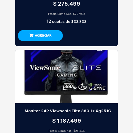
$ 275.499
Precio S/Imp.Nac.
$227.685
12
cuotas de
$33.833
AGREGAR
Monitor 24P Viewsonic Elite 360Hz Xg251G
$ 1.187.499
Precio S/Imp.Nac.
$981.404