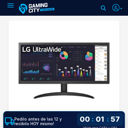
Toggle navigation
00
01
56
:
:
Pedilo antes de las 12 y
recibilo HOY mismo!
Válido para CABA y GBA