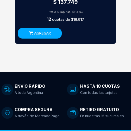
$ 137.749
Precio S/Imp.Nac.
$113.842
12
cuotas de
$16.917
AGREGAR
ENVÍO RÁPIDO
HASTA 18 CUOTAS
A toda Argentina
Con todas las tarjetas
COMPRA SEGURA
RETIRO GRATUITO
A través de MercadoPago
En nuestras 15 sucursales