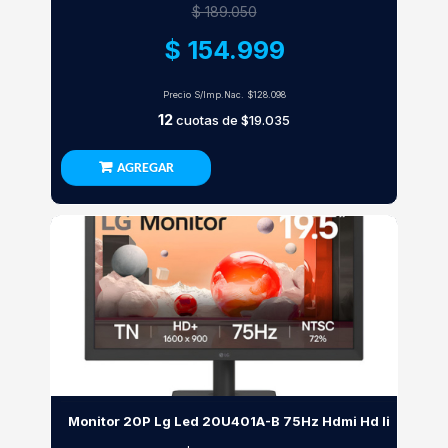
$ 189.050
$ 154.999
Precio S/Imp.Nac.
$128.098
12
cuotas de
$19.035
AGREGAR
Monitor 20P Lg Led 20U401A-B 75Hz Hdmi Hd Ii