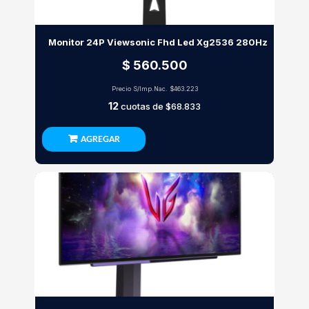
Monitor 24P Viewsonic Fhd Led Xg2536 280Hz
$ 560.500
Precio S/Imp.Nac.
$463.223
12
cuotas de
$68.833
AGREGAR