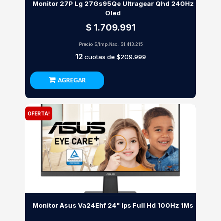
Monitor 27P Lg 27Gs95Qe Ultragear Qhd 240Hz
Oled
$ 1.709.991
Precio S/Imp.Nac.
$1.413.215
12
cuotas de
$209.999
AGREGAR
OFERTA!
Monitor Asus Va24Ehf 24" Ips Full Hd 100Hz 1Ms