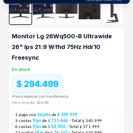
Monitor Lg 26Wq500-B Ultrawide
26" Ips 21:9 Wfhd 75Hz Hdr10
Freesync
En stock
$ 294.499
Precio especial con transferencia
Precio S/Imp.Nac.
$243.388
1 pago con
tarjeta
de
$ 309.999
3 cuotas
fijas
de
$ 113.666
- Total $ 340.999
6 cuotas
fijas
de
$ 62.000
- Total $ 371.999
12 cuotas
fijas
de
$ 36.167
- Total $ 433.999