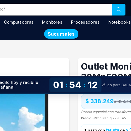
Computadoras
Monitores
Procesadores
Notebooks
Sucursales
Outlet Moni
32Mn500M 
01
54
12
edilo hoy y recibilo
:
:
Válido para CAB
añana!
En stock
$ 338.249
$ 428.4
Precio especial con transfere
Precio S/Imp.Nac.
$279.545
1 pago con
tarjeta
de
$ 