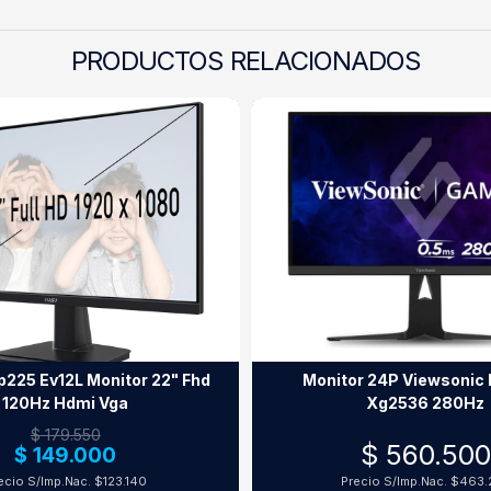
PRODUCTOS RELACIONADOS
p225 Ev12L Monitor 22" Fhd
Monitor 24P Viewsonic 
120Hz Hdmi Vga
Xg2536 280Hz
$ 179.550
$ 560.500
$ 149.000
ecio S/Imp.Nac.
$123.140
Precio S/Imp.Nac.
$463.