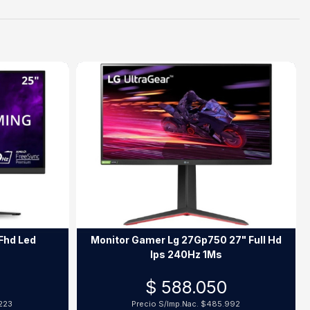
Fhd Led
Monitor Gamer Lg 27Gp750 27" Full Hd
Ips 240Hz 1Ms
$ 588.050
223
Precio S/Imp.Nac.
$485.992