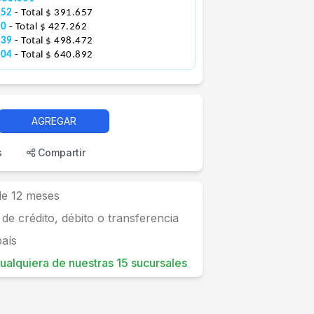
552
- Total $ 391.657
10
- Total $ 427.262
539
- Total $ 498.472
704
- Total $ 640.892
AGREGAR
s
Compartir
 de 12 meses
 de crédito, débito o transferencia
país
 cualquiera de nuestras 15 sucursales