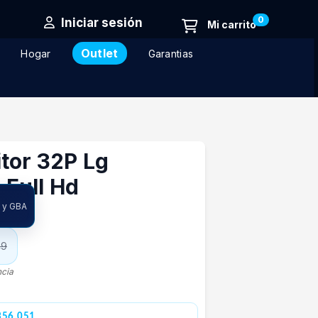
0
Iniciar sesión
Outlet
Hogar
Garantias
tor 32P Lg
Full Hd
A y GBA
49
ncia
356.051