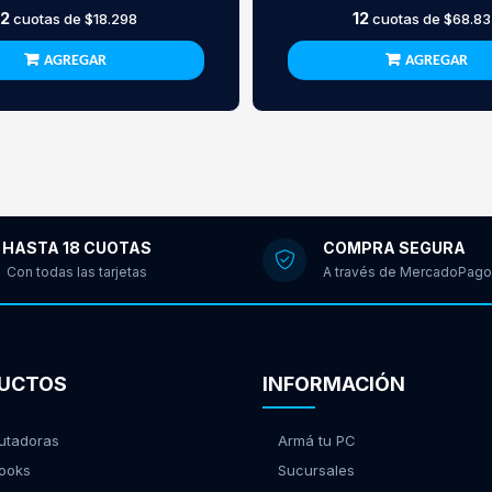
12
12
cuotas de
$18.298
cuotas de
$68.83
AGREGAR
AGREGAR
HASTA 18 CUOTAS
COMPRA SEGURA
Con todas las tarjetas
A través de MercadoPago
UCTOS
INFORMACIÓN
tadoras
Armá tu PC
ooks
Sucursales