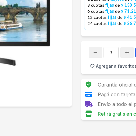
3 cuotas
fijas
de
$ 130.
6 cuotas
fijas
de
$ 71.2
12 cuotas
fijas
de
$ 41.
24 cuotas
fijas
de
$ 26.
Cantidad
Agregar a favorito
Garantía oficial
Pagá con tarjeta
Envío a todo el 
Retirá gratis en