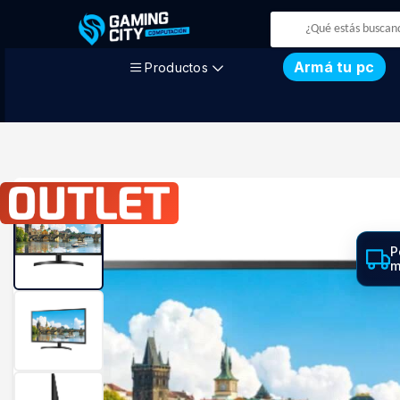
Armá tu pc
Productos
P
m