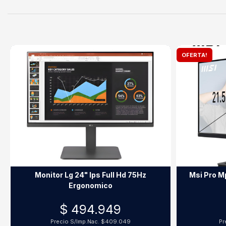
OFERTA!
Monitor Lg 24" Ips Full Hd 75Hz
Msi Pro M
Ergonomico
$ 494.949
Precio S/Imp.Nac.
$409.049
Pr