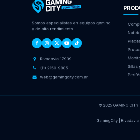
PROD
Somos especialistas en equipos gaming
Compu
y de alto rendimiento.
Noteb
Placa
Proce
Monit
Rivadavia 17939
Sillas
(11) 2150-9885
Perifé
web@gamingcity.com.ar
© 2025 GAMING CITY
GamingCity | Rivadavia 