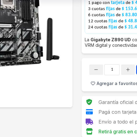
1 pago con
tarjeta
de
$ 
3 cuotas
fijas
de
$ 153.
6 cuotas
fijas
de
$ 83.8
12 cuotas
fijas
de
$ 48.
24 cuotas
fijas
de
$ 31.
La
Gigabyte Z890 UD
co
VRM digital y conectivida
Cantidad
Agregar a favorito
Garantía oficial
Pagá con tarjeta
Envío a todo el 
Retirá gratis en