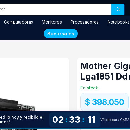
Computadoras
Monitores
Procesadores
Notebooks
Sucursales
Mother Gig
Lga1851 Dd
En stock
$ 398.050
Precio especial con transfere
02
33
10
edilo hoy y recibilo el
:
:
Válido para CABA
Precio S/Imp.Nac.
$360.226
unes!