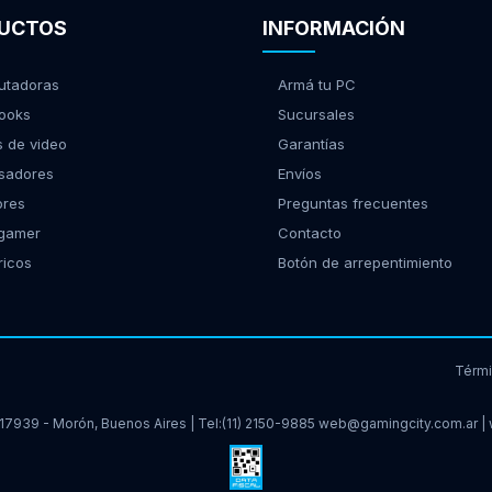
UCTOS
INFORMACIÓN
tadoras
Armá tu PC
ooks
Sucursales
s de video
Garantías
sadores
Envíos
ores
Preguntas frecuentes
 gamer
Contacto
ricos
Botón de arrepentimiento
Térm
17939 - Morón, Buenos Aires | Tel:
(11) 2150-9885
web@gamingcity.com.ar
|