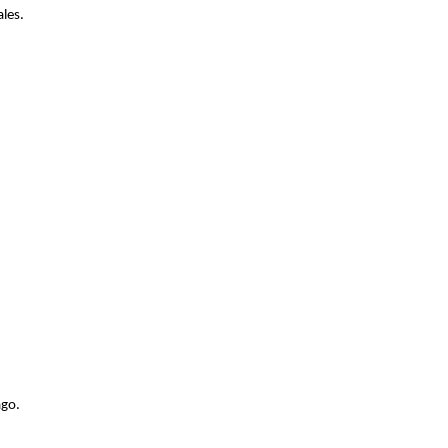
les.
ago.