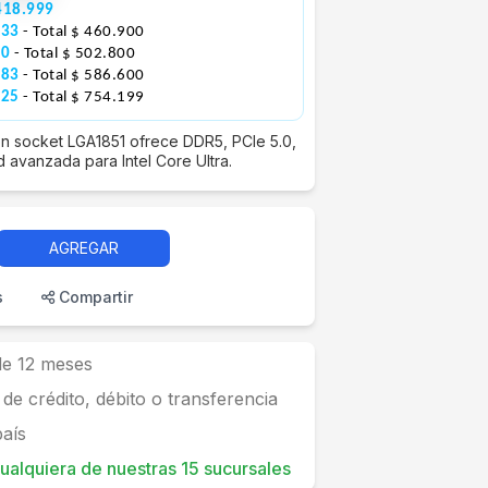
418.999
633
- Total $ 460.900
00
- Total $ 502.800
883
- Total $ 586.600
425
- Total $ 754.199
n socket LGA1851 ofrece DDR5, PCIe 5.0,
d avanzada para Intel Core Ultra.
AGREGAR
s
Compartir
 de 12 meses
 de crédito, débito o transferencia
país
 cualquiera de nuestras 15 sucursales