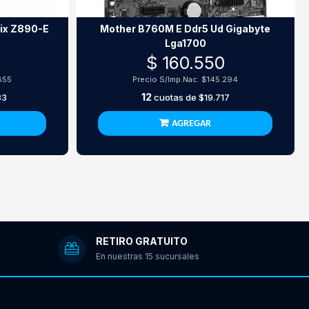
ix Z890-E
Mother B760M E Ddr5 Ud Gigabyte
Lga1700
$ 160.550
855
Precio S/Imp.Nac.
$145.294
12
83
cuotas de
$19.717
AGREGAR
RETIRO GRATUITO
En nuestras 15 sucursales