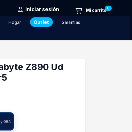
0
Iniciar sesión
Outlet
Hogar
Garantias
abyte Z890 Ud
r5
ncia
 y GBA