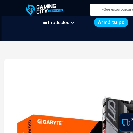
Armá tu pc
Productos
P
l