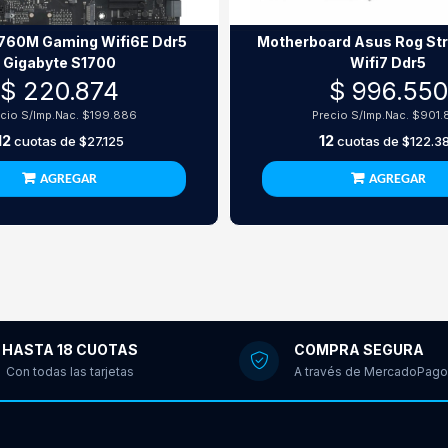
760M Gaming Wifi6E Ddr5
Motherboard Asus Rog Str
Gigabyte S1700
Wifi7 Ddr5
$ 220.874
$ 996.550
cio S/Imp.Nac.
$199.886
Precio S/Imp.Nac.
$901.
12
12
cuotas de
$27.125
cuotas de
$122.3
AGREGAR
AGREGAR
HASTA 18 CUOTAS
COMPRA SEGURA
Con todas las tarjetas
A través de MercadoPago