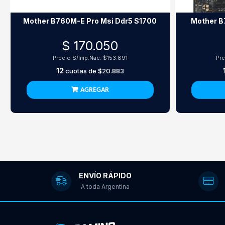
Mother B760M-E Pro Msi Ddr5 S1700
Mother B
$ 170.050
Precio S/Imp.Nac.
$153.891
Pre
12
cuotas de
$20.883
AGREGAR
ENVÍO RÁPIDO
A toda Argentina