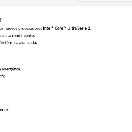
5
los nuevos procesadores
Intel® Core™ Ultra Serie 2
.
de alto rendimiento.
ión térmica avanzada.
a energética.
nfo.
rior.