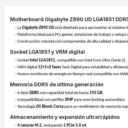
Motherboard Gigabyte Z890 UD LGA1851 DDR
- La
Gigabyte Z890 UD
está diseñada para aprovechar al máximo 
- Plataforma ideal para PCs gamer, estaciones de trabajo y setups 
- Construcción robusta con componentes de alta calidad y disipac
Socket LGA1851 y VRM digital
- Socket
Intel LGA1851
, compatible con Intel Core Ultra (Serie 2).
- VRM digital
12+1+2 fases
Twin Digital para estabilidad y eficienci
- Nuevo monitoreo de energía en tiempo real compatible con HWi
Memoria DDR5 de última generación
- 4 slots
DDR5
con capacidad total de hasta
192 GB
.
- Compatibilidad con perfiles
XMP
para overclocking automático.
- Tecnología
D5 Bionic Corsa
para un rendimiento de memoria supe
Almacenamiento y expansión ultrarrápidos
-
4 ranuras M.2
, incluyendo
1 PCIe 5.0 x4
.