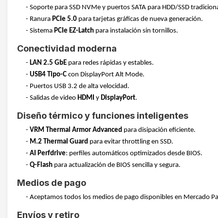
- Soporte para SSD NVMe y puertos SATA para HDD/SSD tradiciona
- Ranura
PCIe 5.0
para tarjetas gráficas de nueva generación.
- Sistema
PCIe EZ-Latch
para instalación sin tornillos.
Conectividad moderna
-
LAN 2.5 GbE
para redes rápidas y estables.
-
USB4 Tipo-C
con DisplayPort Alt Mode.
- Puertos USB 3.2 de alta velocidad.
- Salidas de video
HDMI
y
DisplayPort
.
Diseño térmico y funciones inteligentes
-
VRM Thermal Armor Advanced
para disipación eficiente.
-
M.2 Thermal Guard
para evitar throttling en SSD.
-
AI Perfdrive
: perfiles automáticos optimizados desde BIOS.
-
Q-Flash
para actualización de BIOS sencilla y segura.
Medios de pago
- Aceptamos todos los medios de pago disponibles en Mercado P
Envíos y retiro