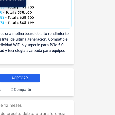
448.999
633
- Total $ 493.900
00
- Total $ 538.800
383
- Total $ 628.600
675
- Total $ 808.199
es una motherboard de alto rendimiento
 Intel de última generación. Compatible
vidad WiFi 6 y soporte para PCIe 5.0,
idad y tecnología avanzada para equipos
AGREGAR
s
Compartir
 de 12 meses
 de crédito, débito o transferencia