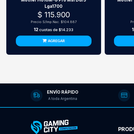
Lga1700
$ 115.900
Precio S/Imp.Nac.
$104.887
P
12
cuotas de
$14.233
AGREGAR
ENVÍO RÁPIDO
A toda Argentina
PROD