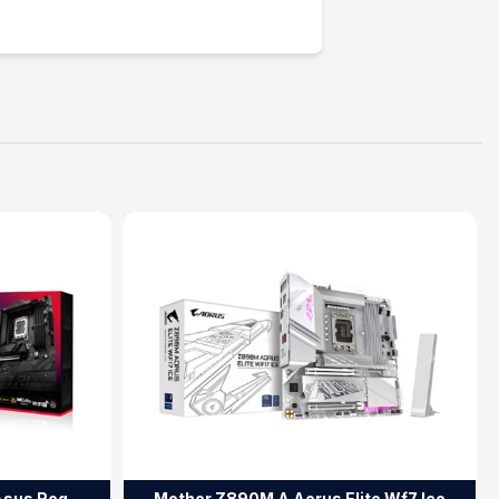
Asus Rog
Mother Z890M A Aorus Elite Wf7 Ice