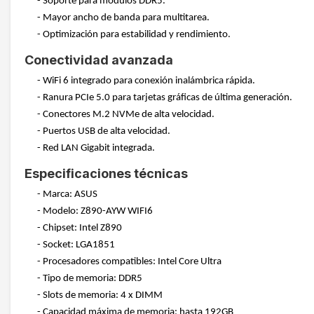
- Soporte para módulos DDR5.
- Mayor ancho de banda para multitarea.
- Optimización para estabilidad y rendimiento.
Conectividad avanzada
- WiFi 6 integrado para conexión inalámbrica rápida.
- Ranura PCIe 5.0 para tarjetas gráficas de última generación.
- Conectores M.2 NVMe de alta velocidad.
- Puertos USB de alta velocidad.
- Red LAN Gigabit integrada.
Especificaciones técnicas
- Marca: ASUS
- Modelo: Z890-AYW WIFI6
- Chipset: Intel Z890
- Socket: LGA1851
- Procesadores compatibles: Intel Core Ultra
- Tipo de memoria: DDR5
- Slots de memoria: 4 x DIMM
- Capacidad máxima de memoria: hasta 192GB