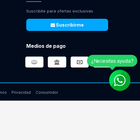
Suscribite para ofertas exclusivas
Suscribirme
Medios de pago
¿Necesitas ayuda?
inos
Privacidad
Consumidor
www.gamingcity.com.ar
arketingPro