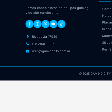
Somos especialistas en equipos gaming
Compu
y de alto rendimiento.
Noteb
Placa
Proce
Monit
Rivadavia 17939
Sillas
(11) 2150-9885
Perifé
web@gamingcity.com.ar
© 2025 GAMING CITY
GamingCity | Rivadavia 
Diseño Web -