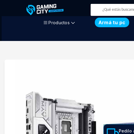
Armá tu pc
Productos
Pedilo 