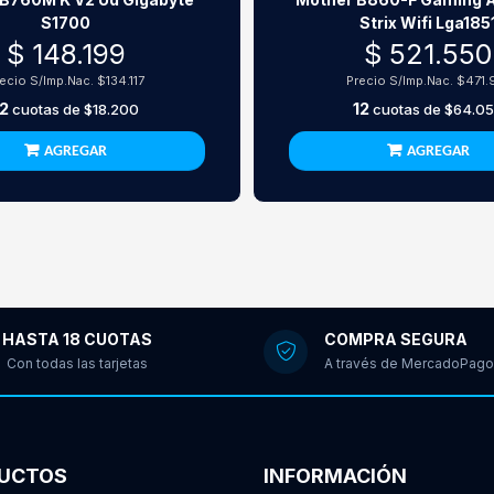
S1700
Strix Wifi Lga185
$ 148.199
$ 521.550
recio S/Imp.Nac.
$134.117
Precio S/Imp.Nac.
$471.
12
12
cuotas de
$18.200
cuotas de
$64.0
AGREGAR
AGREGAR
HASTA 18 CUOTAS
COMPRA SEGURA
Con todas las tarjetas
A través de MercadoPago
UCTOS
INFORMACIÓN