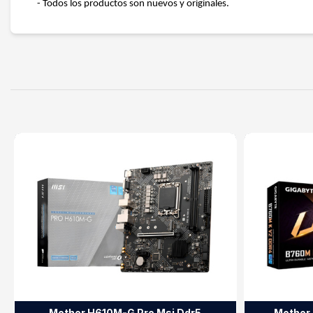
- Todos los productos son nuevos y originales.
Mother H610M-G Pro Msi Ddr5
Mother 