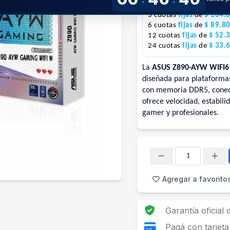
1 pago con
tarjeta
de
$ 
3 cuotas
fijas
de
$ 164.
6 cuotas
fijas
de
$ 89.8
12 cuotas
fijas
de
$ 52.
24 cuotas
fijas
de
$ 33.
La
ASUS Z890-AYW WIFI6
diseñada para plataformas
con memoria DDR5, conecti
ofrece velocidad, estabil
gamer y profesionales.
Cantidad
Agregar a favorito
Garantía oficial
Pagá con tarjeta