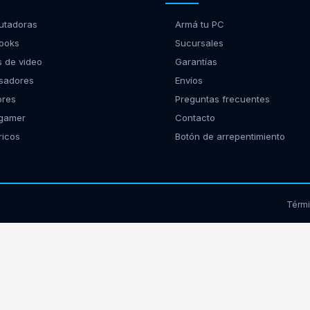
tadoras
Armá tu PC
ooks
Sucursales
s de video
Garantías
sadores
Envíos
ores
Preguntas frecuentes
 gamer
Contacto
ricos
Botón de arrepentimiento
Térm
17939 - Morón, Buenos Aires | Tel:
(11) 2150-9885
web@gamingcity.com.ar
|
 NetOne
|
eCommerce - TornadoStore
|
Posicionamiento en Buscadores - eM