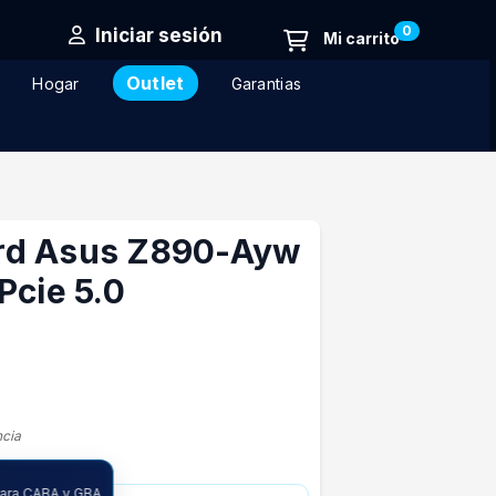
0
Iniciar sesión
Outlet
Hogar
Garantias
rd Asus Z890-Ayw
Pcie 5.0
ncia
para CABA y GBA