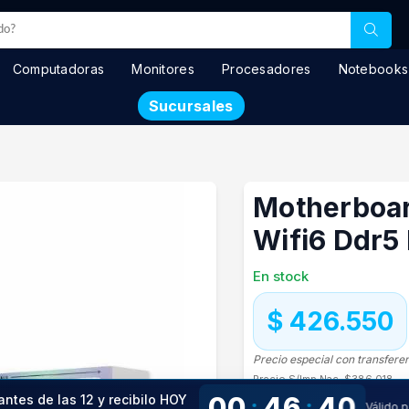
Computadoras
Monitores
Procesadores
Notebooks
Sucursales
Motherboa
Wifi6 Ddr5 
En stock
$ 426.550
Precio especial con transfere
Precio S/Imp.Nac.
$386.018
00
46
40
antes de las 12 y recibilo HOY
:
:
Válido 