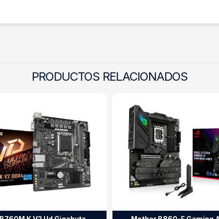
PRODUCTOS RELACIONADOS
B760M K V2 Ud Gigabyte
Mother B860-F Gaming 