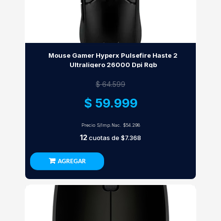
Mouse Gamer Hyperx Pulsefire Haste 2
Ultraligero 26000 Dpi Rgb
$ 64.599
$ 59.999
Precio S/Imp.Nac.
$54.298
12
cuotas de
$7.368
AGREGAR