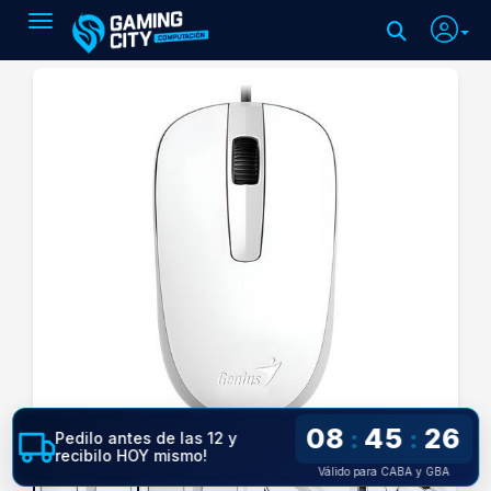
Toggle navigation
08
45
25
:
:
Pedilo antes de las 12 y
recibilo HOY mismo!
Válido para CABA y GBA