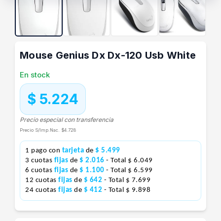
Mouse Genius Dx Dx-120 Usb White
En stock
$ 5.224
Precio especial con transferencia
Precio S/Imp.Nac.
$4.728
1 pago con
tarjeta
de
$ 5.499
3 cuotas
fijas
de
$ 2.016
- Total $ 6.049
6 cuotas
fijas
de
$ 1.100
- Total $ 6.599
12 cuotas
fijas
de
$ 642
- Total $ 7.699
24 cuotas
fijas
de
$ 412
- Total $ 9.898