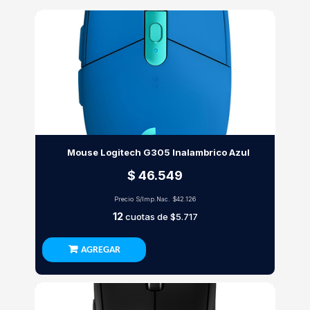
Mouse Logitech G305 Inalambrico Azul
$ 46.549
Precio S/Imp.Nac.
$42.126
12
cuotas de
$5.717
AGREGAR