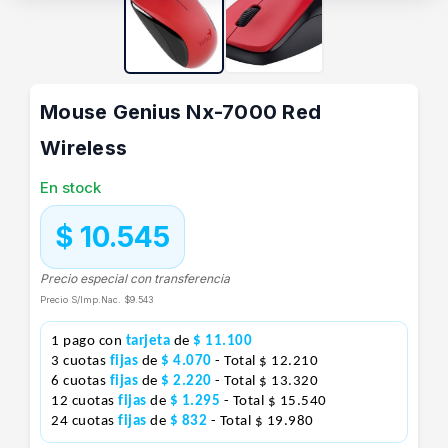
Mouse Genius Nx-7000 Red
Wireless
En stock
$ 10.545
Precio especial con transferencia
Precio S/Imp.Nac.
$9.543
1 pago con
tarjeta
de
$ 11.100
3 cuotas
fijas
de
$ 4.070
- Total $ 12.210
6 cuotas
fijas
de
$ 2.220
- Total $ 13.320
12 cuotas
fijas
de
$ 1.295
- Total $ 15.540
24 cuotas
fijas
de
$ 832
- Total $ 19.980