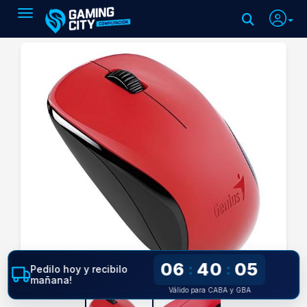
Toggle navigation
06
40
04
:
:
Pedilo hoy y recibilo
mañana!
Válido para CABA y GBA