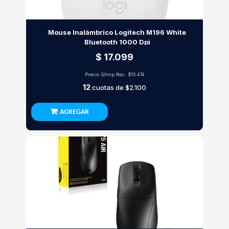
Mouse Inalámbrico Logitech M196 White
Bluetooth 1000 Dpi
$ 17.099
Precio S/Imp.Nac.
$15.474
12
cuotas de
$2.100
AGREGAR