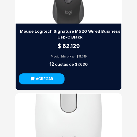
Mouse Logitech Signature M520 Wired Business
Usb-C Black
$ 62.129
Precio S/Imp.Nac.
$51.346
12
cuotas de
$7.630
AGREGAR