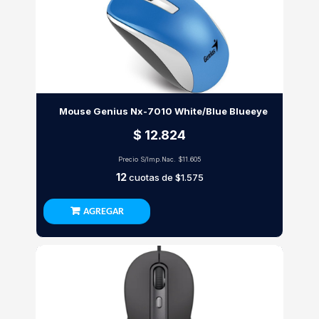
Mouse Genius Nx-7010 White/Blue Blueeye
$ 12.824
Precio S/Imp.Nac.
$11.605
12
cuotas de
$1.575
AGREGAR