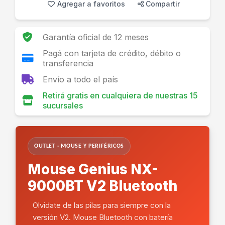
Agregar a favoritos
Compartir
Garantía oficial de 12 meses
Pagá con tarjeta de crédito, débito o
transferencia
Envío a todo el país
Retirá gratis en cualquiera de nuestras 15
sucursales
OUTLET · MOUSE Y PERIFÉRICOS
Mouse Genius NX-
9000BT V2 Bluetooth
Olvidate de las pilas para siempre con la
versión V2. Mouse Bluetooth con batería