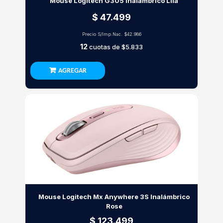
Mouse Logitech G305 Inalambrico Lila
$ 47.499
Precio S/Imp.Nac.
$42.986
12
cuotas de
$5.833
AGREGAR
Mouse Logitech Mx Anywhere 3S Inalámbrico
Rose
$ 123.499