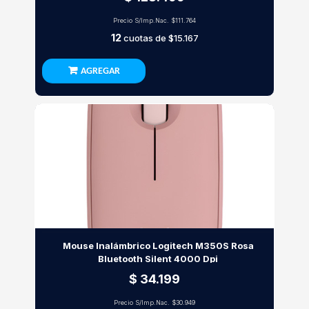
Precio S/Imp.Nac.
$111.764
12
cuotas de
$15.167
AGREGAR
Mouse Inalámbrico Logitech M350S Rosa
Bluetooth Silent 4000 Dpi
$ 34.199
Precio S/Imp.Nac.
$30.949