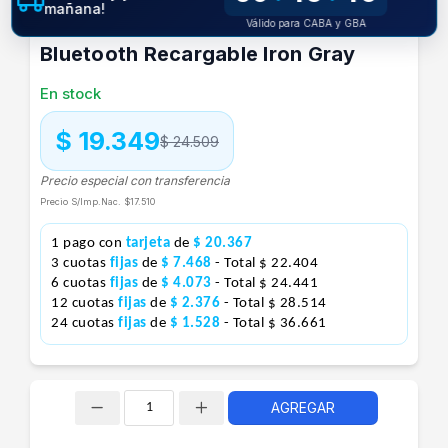
mañana!
Outlet Mouse Genius Nx-9000Bt V2
Válido para CABA y GBA
Bluetooth Recargable Iron Gray
En stock
$ 19.349
$ 24.509
Precio especial con transferencia
Precio S/Imp.Nac.
$17.510
1 pago con
tarjeta
de
$ 20.367
3 cuotas
fijas
de
$ 7.468
- Total $ 22.404
6 cuotas
fijas
de
$ 4.073
- Total $ 24.441
12 cuotas
fijas
de
$ 2.376
- Total $ 28.514
24 cuotas
fijas
de
$ 1.528
- Total $ 36.661
AGREGAR
Cantidad