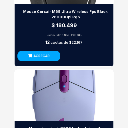
Mouse Corsair M65 Ultra Wireless Fps Black
26000Dpi Rgb
$ 180.499
Precio S/Imp.Nac.
$163.348
12
cuotas de
$22.167
AGREGAR