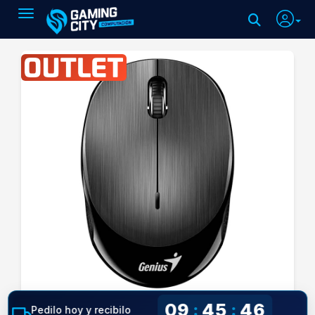
Toggle navigation
09
45
45
:
:
Pedilo hoy y recibilo