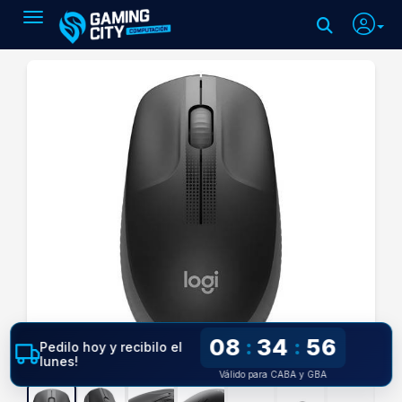
Toggle navigation
08
34
55
:
:
Pedilo hoy y recibilo el
lunes!
Válido para CABA y GBA