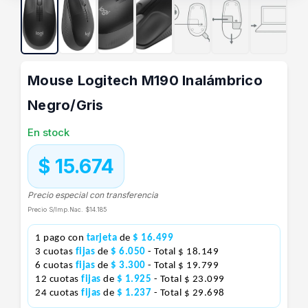
Mouse Logitech M190 Inalámbrico
Negro/Gris
En stock
$ 15.674
Precio especial con transferencia
Precio S/Imp.Nac.
$14.185
1 pago con
tarjeta
de
$ 16.499
3 cuotas
fijas
de
$ 6.050
- Total $ 18.149
6 cuotas
fijas
de
$ 3.300
- Total $ 19.799
12 cuotas
fijas
de
$ 1.925
- Total $ 23.099
24 cuotas
fijas
de
$ 1.237
- Total $ 29.698