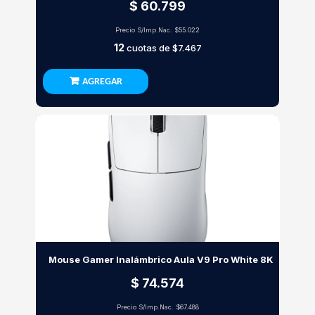
$ 60.799
Precio S/Imp.Nac.
$55.022
12
cuotas de
$7.467
AGREGAR
Mouse Gamer Inalámbrico Aula V9 Pro White 8K
$ 74.574
Precio S/Imp.Nac.
$67.488