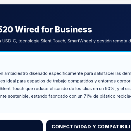
20 Wired for Business
 USB-C, tecnología Silent Touch, SmartWheel y gestión remota de
ón ambidiestro diseñado específicamente para satisfacer las dema
s ideal para espacios de trabajo compartidos y entornos corpor
a Silent Touch que reduce el sonido de los clics en un 90%, y el
nte sostenible, estando fabricado con un 71% de plástico recic
CONECTIVIDAD Y COMPATIBIL