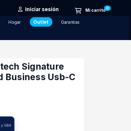
0
Iniciar sesión
Outlet
Hogar
Garantias
tech Signature
d Business Usb-C
A y GBA
ncia