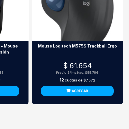
y - Mouse
Mouse Logitech M575S Trackball Ergo
isión
$ 61.654
35
Precio S/Imp.Nac.
$55.796
12
3
cuotas de
$7.572
AGREGAR