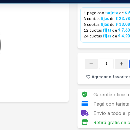
Precio S/Imp.Nac.
$51.346
1 pago con
tarjeta
de
$ 
3 cuotas
fijas
de
$ 23.9
6 cuotas
fijas
de
$ 13.0
12 cuotas
fijas
de
$ 7.6
24 cuotas
fijas
de
$ 4.9
Cantidad
Agregar a favorito
Garantía oficial
Pagá con tarjeta
Envío a todo el 
Retirá gratis en