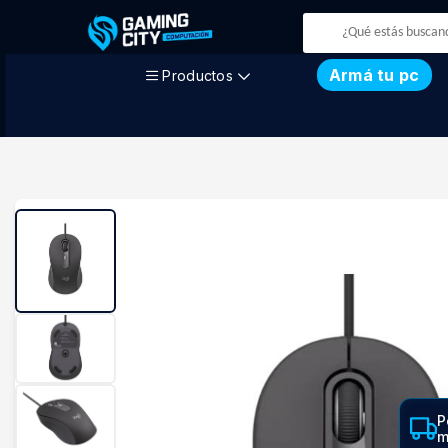
Armá tu pc
Productos
P
m