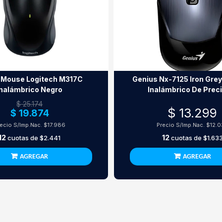
t Mouse Logitech M317C
Genius Nx-7125 Iron Gre
Inalámbrico Negro
Inalámbrico De Prec
$ 25.174
$ 13.299
$ 19.874
ecio S/Imp.Nac.
$17.986
Precio S/Imp.Nac.
$12.0
12
12
cuotas de
$2.441
cuotas de
$1.63
AGREGAR
AGREGAR