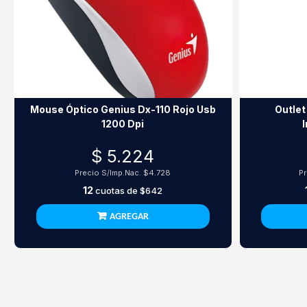
Mouse Óptico Genius Dx-110 Rojo Usb
Outle
1200 Dpi
$ 5.224
Precio S/Imp.Nac.
$4.728
Pr
12
cuotas de
$642
AGREGAR