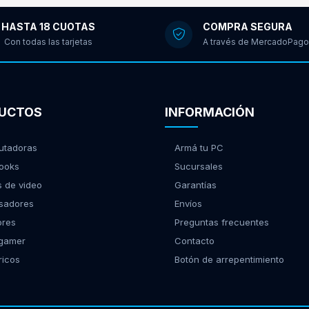
HASTA 18 CUOTAS
COMPRA SEGURA
Con todas las tarjetas
A través de MercadoPago
UCTOS
INFORMACIÓN
tadoras
Armá tu PC
ooks
Sucursales
s de video
Garantías
sadores
Envíos
ores
Preguntas frecuentes
 gamer
Contacto
ricos
Botón de arrepentimiento