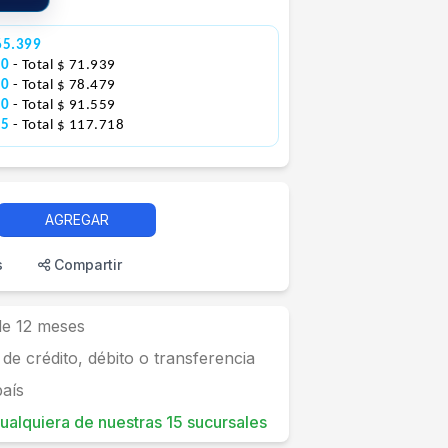
65.399
80
- Total $ 71.939
80
- Total $ 78.479
30
- Total $ 91.559
05
- Total $ 117.718
AGREGAR
s
Compartir
 de 12 meses
 de crédito, débito o transferencia
país
 cualquiera de nuestras 15 sucursales