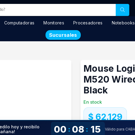
Computadoras
Monitores
Procesadores
Notebooks
Sucursales
Mouse Logi
M520 Wire
Black
En stock
$ 62.129
00
08
15
edilo hoy y recibilo
:
:
Válido para CAB
Precio especial con transfere
añana!