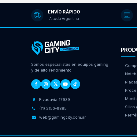
ENVÍO RÁPIDO
A toda Argentina
PROD
Somos especialistas en equipos gaming
Compu
y de alto rendimiento.
Noteb
Placa
Proce
Monit
Rivadavia 17939
Sillas
(11) 2150-9885
Perifé
web@gamingcity.com.ar