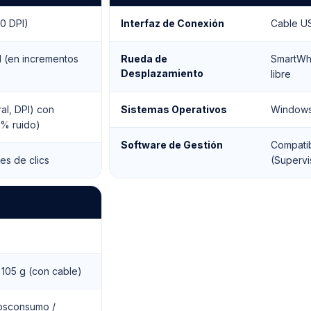
00 DPI)
Interfaz de Conexión
Cable US
I (en incrementos
Rueda de
SmartWhe
Desplazamiento
libre
al, DPI) con
Sistemas Operativos
Windows
0% ruido)
Software de Gestión
Compatib
nes de clics
(Supervi
 105 g (con cable)
posconsumo /