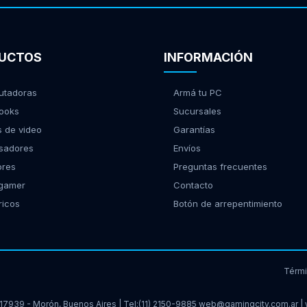
UCTOS
INFORMACIÓN
tadoras
Armá tu PC
ooks
Sucursales
s de video
Garantías
sadores
Envíos
ores
Preguntas frecuentes
 gamer
Contacto
ricos
Botón de arrepentimiento
Térm
17939 - Morón, Buenos Aires | Tel:
(11) 2150-9885
web@gamingcity.com.ar
|