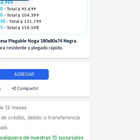
86.999
00
- Total $ 95.699
00
- Total $ 104.399
150
- Total $ 121.799
25
- Total $ 156.598
esa Plegable Noga 180x80x74 Negra
.
ura resistente y plegado rápido.
AGREGAR
s
Compartir
 de 12 meses
 de crédito, débito o transferencia
país
 cualquiera de nuestras 15 sucursales