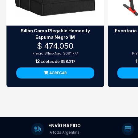
Sillón Cama Plegable Homecity
Escritorio
Espuma Negro 1M
$ 474.050
Precio S/Imp.Nac.
$391.777
Pre
12
1
cuotas de
$58.217
AGREGAR
ENVÍO RÁPIDO
A toda Argentina