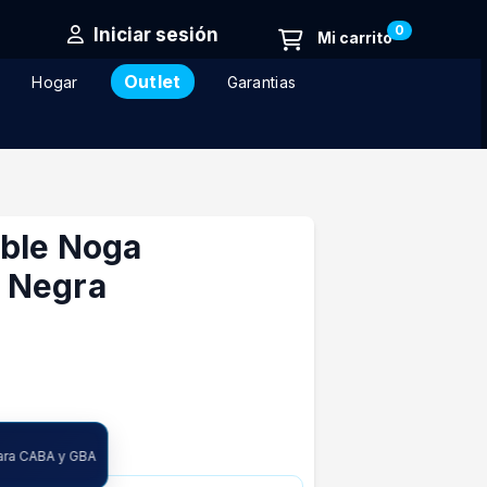
0
Iniciar sesión
Outlet
Hogar
Garantias
ble Noga
 Negra
ncia
para CABA y GBA