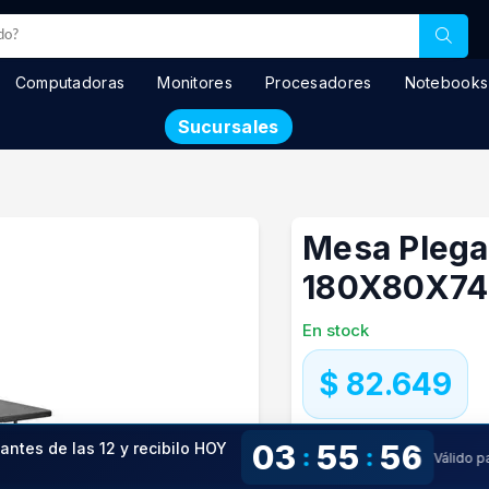
Computadoras
Monitores
Procesadores
Notebooks
Sucursales
Mesa Plega
180X80X74
En stock
$ 82.649
Precio especial con transfere
03
55
56
 antes de las 12 y recibilo HOY
:
:
Precio S/Imp.Nac.
$68.305
Válido 
!