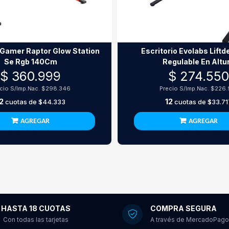
 Gamer Raptor Glow Station
Escritorio Evolabs Lift
Se Rgb 140Cm
Regulable En Altu
$ 360.999
$ 274.550
cio S/Imp.Nac.
$298.346
Precio S/Imp.Nac.
$226.
2
12
cuotas de
$44.333
cuotas de
$33.71
AGREGAR
AGREGAR
HASTA 18 CUOTAS
COMPRA SEGURA
Con todas las tarjetas
A través de MercadoPago