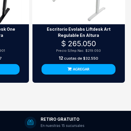
desk One
Escritorio Evolabs Liftdesk Art
ra
Regulable En Altura
$ 265.050
901
Precio S/Imp.Nac.
$219.050
12
7
cuotas de
$32.550
AGREGAR
RETIRO GRATUITO
En nuestras 15 sucursales