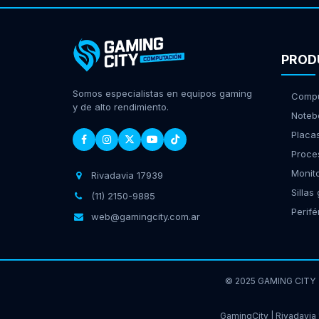
PROD
Somos especialistas en equipos gaming
Compu
y de alto rendimiento.
Noteb
Placa
Proce
Monit
Rivadavia 17939
Sillas
(11) 2150-9885
Perifé
web@gamingcity.com.ar
© 2025 GAMING CITY
GamingCity | Rivadavia 