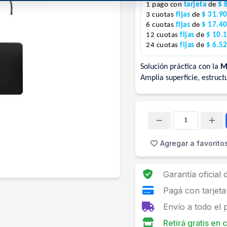
1 pago con
tarjeta
de
$ 
3 cuotas
fijas
de
$ 31.9
6 cuotas
fijas
de
$ 17.4
12 cuotas
fijas
de
$ 10.
24 cuotas
fijas
de
$ 6.5
Solución práctica con la
M
Amplia superficie, estruct
Cantidad
Agregar a favorito
Garantía oficial
Pagá con tarjeta
Envío a todo el 
Retirá gratis en