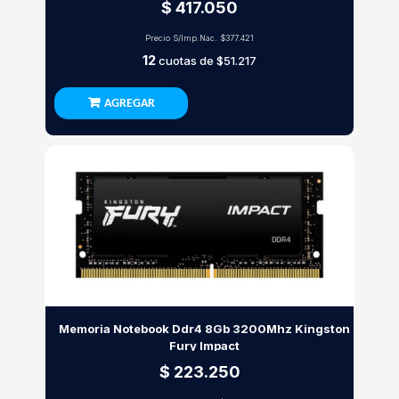
$ 417.050
Precio S/Imp.Nac.
$377.421
12
cuotas de
$51.217
AGREGAR
Memoria Notebook Ddr4 8Gb 3200Mhz Kingston
Fury Impact
$ 223.250