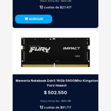
Precio S/Imp.Nac.
$202.036
12
cuotas de
$27.417
AGREGAR
Memoria Notebook Ddr5 16Gb 5600Mhz Kingston
Fury Impact
$ 502.550
Precio S/Imp.Nac.
$454.796
12
cuotas de
$61.717