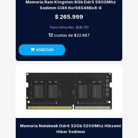
Memoria Ram Kingston 8Gb Ddr5 5600Mhz
Sodimm Cl46 Kvr56S46Bs6-8
$ 265.999
Precio S/Imp.Nac.
$240.723
12
cuotas de
$32.667
AGREGAR
Memoria Notebook Ddr4 32Gb 3200Mhz Hiksemi
Hiker Sodimm