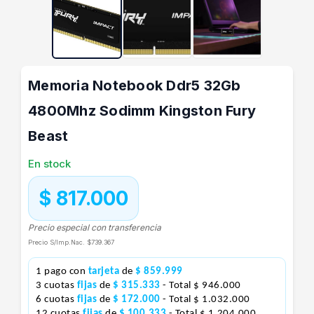
Memoria Notebook Ddr5 32Gb
4800Mhz Sodimm Kingston Fury
Beast
En stock
$ 817.000
Precio especial con transferencia
Precio S/Imp.Nac.
$739.367
1 pago con
tarjeta
de
$ 859.999
3 cuotas
fijas
de
$ 315.333
- Total $ 946.000
6 cuotas
fijas
de
$ 172.000
- Total $ 1.032.000
12 cuotas
fijas
de
$ 100.333
- Total $ 1.204.000