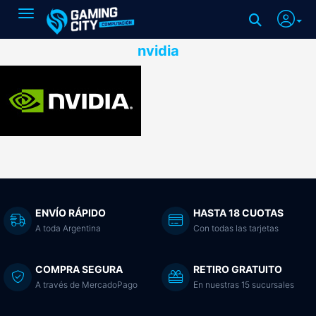
Toggle navigation
nvidia
ENVÍO RÁPIDO
HASTA 18 CUOTAS
A toda Argentina
Con todas las tarjetas
COMPRA SEGURA
RETIRO GRATUITO
A través de MercadoPago
En nuestras 15 sucursales