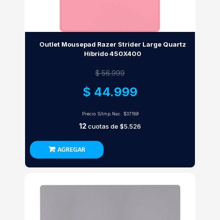
Outlet Mousepad Razer Strider Large Quartz
Híbrido 450X400
$ 56.999
$ 44.999
Precio S/Imp.Nac.
$37.189
12
cuotas de
$5.526
AGREGAR