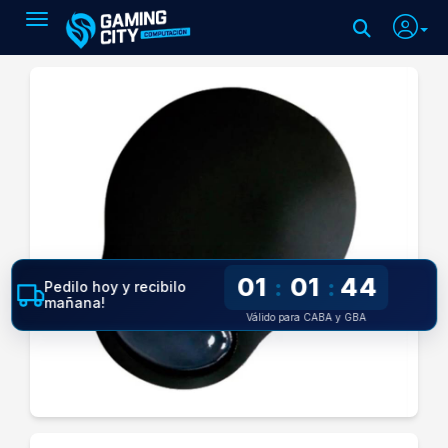
Toggle navigation
01
01
44
:
:
Pedilo hoy y recibilo
mañana!
Válido para CABA y GBA