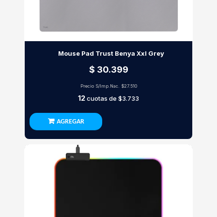
Mouse Pad Trust Benya Xxl Grey
$ 30.399
Precio S/Imp.Nac.
$27.510
12
cuotas de
$3.733
AGREGAR