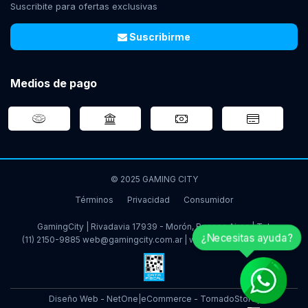
Suscribite para ofertas exclusivas
Suscribirme
Medios de pago
© 2025 GAMING CITY
Términos
Privacidad
Consumidor
GamingCity | Rivadavia 17939 - Morón, Buenos Aires | Tel:
¿Necesitas ayuda?
(11) 2150-9885
web@gamingcity.com.ar
|
www.gamingcity.com.ar
Diseño Web - NetOne
|
eCommerce - TornadoStore
|