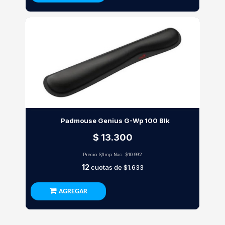
Padmouse Genius G-Wp 100 Blk
$ 13.300
Precio S/Imp.Nac.
$10.992
12
cuotas de
$1.633
AGREGAR