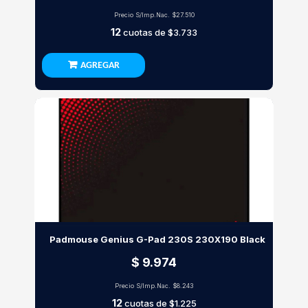
Precio S/Imp.Nac.
$27.510
12
cuotas de
$3.733
AGREGAR
Padmouse Genius G-Pad 230S 230X190 Black
$ 9.974
Precio S/Imp.Nac.
$8.243
12
cuotas de
$1.225