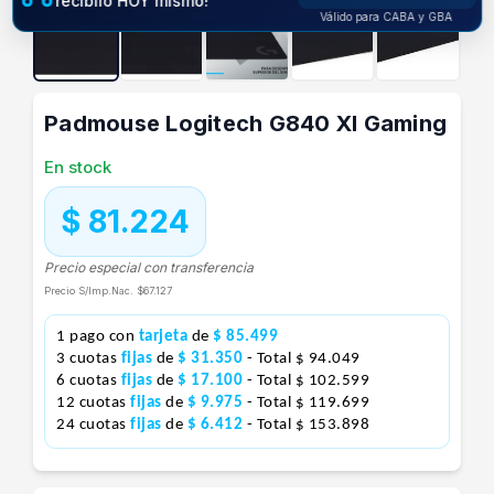
recibilo HOY mismo!
Válido para CABA y GBA
Padmouse Logitech G840 Xl Gaming
En stock
$ 81.224
Precio especial con transferencia
Precio S/Imp.Nac.
$67.127
1 pago con
tarjeta
de
$ 85.499
3 cuotas
fijas
de
$ 31.350
- Total $ 94.049
6 cuotas
fijas
de
$ 17.100
- Total $ 102.599
12 cuotas
fijas
de
$ 9.975
- Total $ 119.699
24 cuotas
fijas
de
$ 6.412
- Total $ 153.898