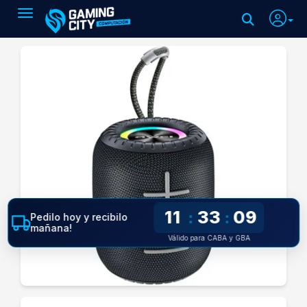
Toggle navigation
11
33
09
:
:
Pedilo hoy y recibilo
mañana!
Válido para CABA y GBA