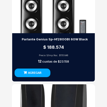
Parlante Genius Sp-Hf2800Bt 60W Black
$ 188.574
Precio S/Imp.Nac.
$155.846
12
cuotas de
$23.158
AGREGAR