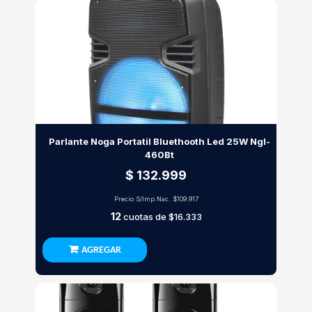
Parlante Noga Portatil Bluethooth Led 25W Ngl-
460Bt
$ 132.999
Precio S/Imp.Nac.
$109.917
12
cuotas de
$16.333
AGREGAR