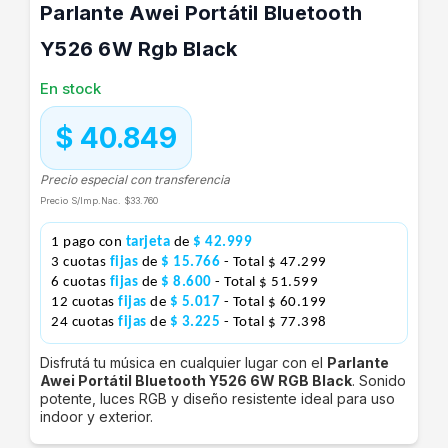
Parlante Awei Portátil Bluetooth
Y526 6W Rgb Black
En stock
$ 40.849
Precio especial con transferencia
Precio S/Imp.Nac.
$33.760
1 pago con
tarjeta
de
$ 42.999
3 cuotas
fijas
de
$ 15.766
- Total $ 47.299
6 cuotas
fijas
de
$ 8.600
- Total $ 51.599
12 cuotas
fijas
de
$ 5.017
- Total $ 60.199
24 cuotas
fijas
de
$ 3.225
- Total $ 77.398
Disfrutá tu música en cualquier lugar con el
Parlante
Awei Portátil Bluetooth Y526 6W RGB Black
. Sonido
potente, luces RGB y diseño resistente ideal para uso
indoor y exterior.