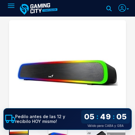
Toggle navigation
05
49
04
:
:
Pedilo antes de las 12 y
recibilo HOY mismo!
Válido para CABA y GBA