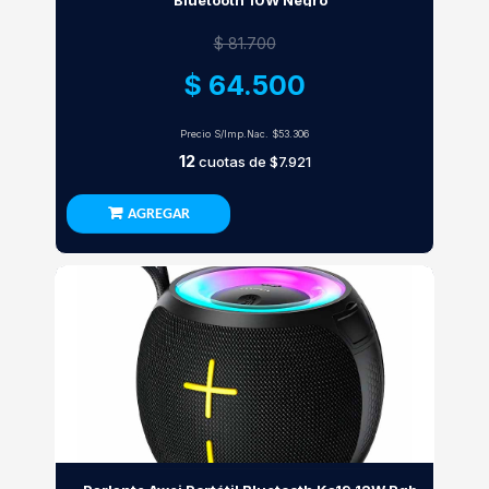
Bluetooth 10W Negro
$ 81.700
$ 64.500
Precio S/Imp.Nac.
$53.306
12
cuotas de
$7.921
AGREGAR