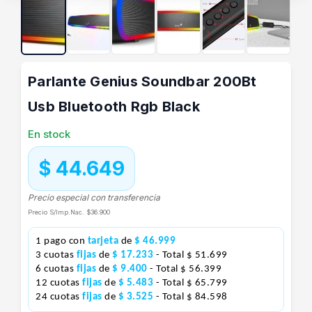
Parlante Genius Soundbar 200Bt
Usb Bluetooth Rgb Black
En stock
$ 44.649
Precio especial con transferencia
Precio S/Imp.Nac.
$36.900
1 pago con
tarjeta
de
$ 46.999
3 cuotas
fijas
de
$ 17.233
- Total $ 51.699
6 cuotas
fijas
de
$ 9.400
- Total $ 56.399
12 cuotas
fijas
de
$ 5.483
- Total $ 65.799
24 cuotas
fijas
de
$ 3.525
- Total $ 84.598