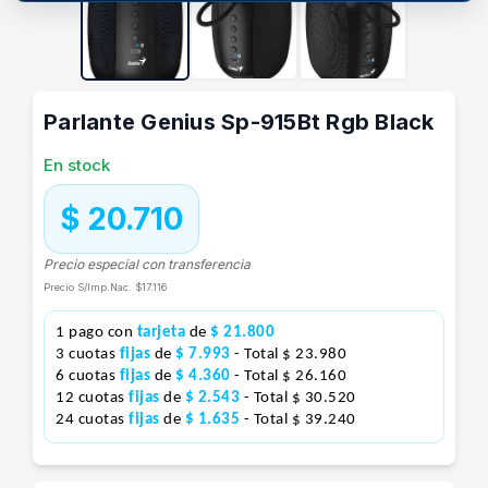
Parlante Genius Sp-915Bt Rgb Black
En stock
$ 20.710
Precio especial con transferencia
Precio S/Imp.Nac.
$17.116
1 pago con
tarjeta
de
$ 21.800
3 cuotas
fijas
de
$ 7.993
- Total $ 23.980
6 cuotas
fijas
de
$ 4.360
- Total $ 26.160
12 cuotas
fijas
de
$ 2.543
- Total $ 30.520
24 cuotas
fijas
de
$ 1.635
- Total $ 39.240