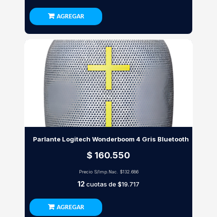
AGREGAR
Parlante Logitech Wonderboom 4 Gris Bluetooth
$ 160.550
Precio S/Imp.Nac.
$132.686
12
cuotas de
$19.717
AGREGAR