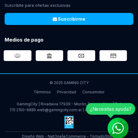
Suscribite para ofertas exclusivas
Suscribirme
Medios de pago
© 2025 GAMING CITY
Términos
Privacidad
Consumidor
GamingCity | Rivadavia 17939 - Morón, Buenos Aires | Tel:
¿Necesitas ayuda?
(11) 2150-9885
web@gamingcity.com.ar
|
www.gamingcity.com.ar
Diseño Web - NetOne
|
eCommerce - TornadoStore
|