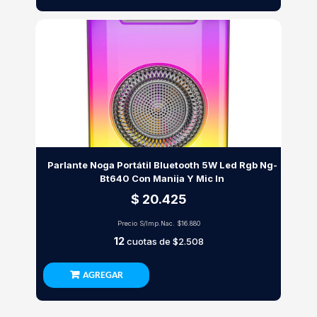
Parlante Noga Portátil Bluetooth 5W Led Rgb Ng-
Bt640 Con Manija Y Mic In
$ 20.425
Precio S/Imp.Nac.
$16.880
12
cuotas de
$2.508
AGREGAR