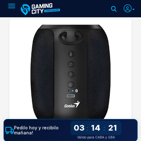
Toggle navigation
03
14
20
:
:
Pedilo hoy y recibilo
mañana!
Válido para CABA y GBA