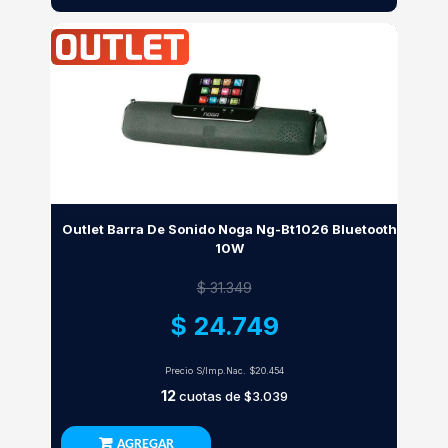
Outlet Barra De Sonido Noga Ng-Bt1026 Bluetooth
10W
$ 31.349
$ 24.749
Precio S/Imp.Nac.
$20.454
12
cuotas de
$3.039
AGREGAR