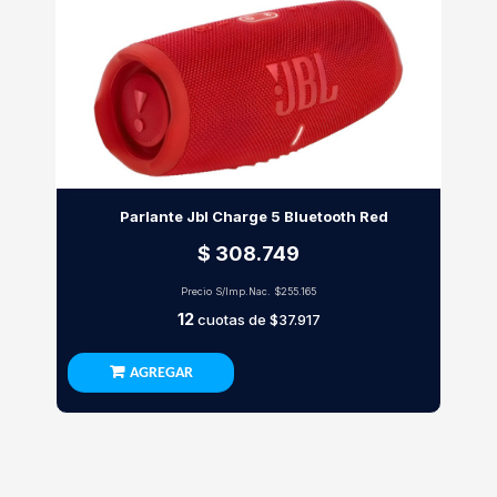
Parlante Jbl Charge 5 Bluetooth Red
$ 308.749
Precio S/Imp.Nac.
$255.165
12
cuotas de
$37.917
AGREGAR