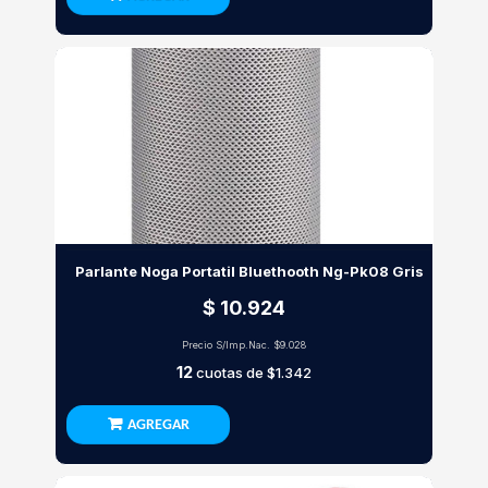
Parlante Noga Portatil Bluethooth Ng-Pk08 Gris
$ 10.924
Precio S/Imp.Nac.
$9.028
12
cuotas de
$1.342
AGREGAR