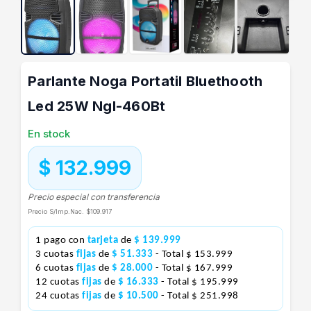
Parlante Noga Portatil Bluethooth
Led 25W Ngl-460Bt
En stock
$ 132.999
Precio especial con transferencia
Precio S/Imp.Nac.
$109.917
1 pago con
tarjeta
de
$ 139.999
3 cuotas
fijas
de
$ 51.333
- Total $ 153.999
6 cuotas
fijas
de
$ 28.000
- Total $ 167.999
12 cuotas
fijas
de
$ 16.333
- Total $ 195.999
24 cuotas
fijas
de
$ 10.500
- Total $ 251.998