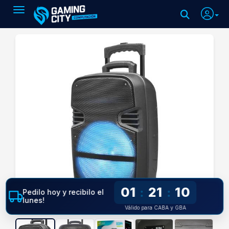
Toggle navigation
01
21
09
:
:
Pedilo hoy y recibilo el
lunes!
Válido para CABA y GBA