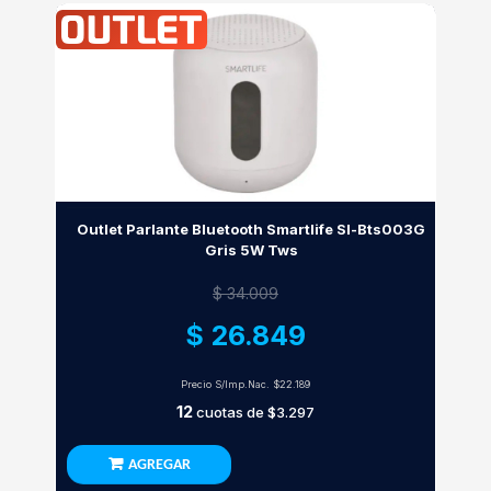
Outlet Parlante Bluetooth Smartlife Sl-Bts003G
Gris 5W Tws
$ 34.009
$ 26.849
Precio S/Imp.Nac.
$22.189
12
cuotas de
$3.297
AGREGAR