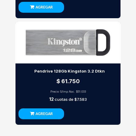
AGREGAR
Pendrive 128Gb Kingston 3.2 Dtkn
$ 61.750
Precio S/Imp.Nac.
$51.033
12
cuotas de
$7.583
AGREGAR