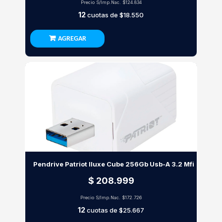
Precio S/Imp.Nac.
$124.834
12
cuotas de
$18.550
AGREGAR
Pendrive Patriot Iluxe Cube 256Gb Usb-A 3.2 Mfi
$ 208.999
Precio S/Imp.Nac.
$172.726
12
cuotas de
$25.667