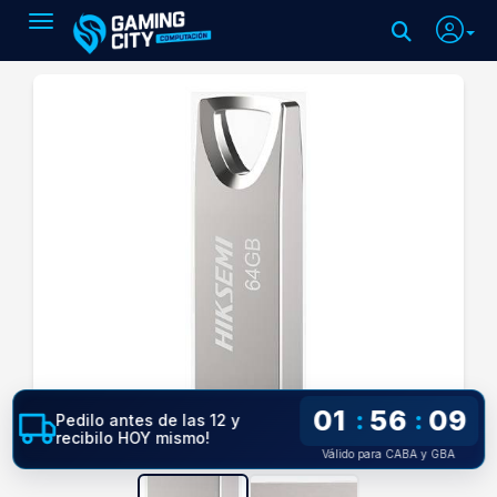
Toggle navigation
01
56
08
:
:
Pedilo antes de las 12 y
recibilo HOY mismo!
Válido para CABA y GBA