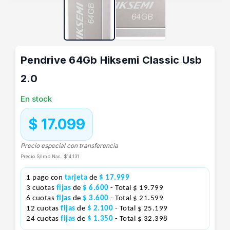
Pendrive 64Gb Hiksemi Classic Usb
2.0
En stock
$ 17.099
Precio especial con transferencia
Precio S/Imp.Nac.
$14.131
1 pago con
tarjeta
de
$ 17.999
3 cuotas
fijas
de
$ 6.600
- Total $ 19.799
6 cuotas
fijas
de
$ 3.600
- Total $ 21.599
12 cuotas
fijas
de
$ 2.100
- Total $ 25.199
24 cuotas
fijas
de
$ 1.350
- Total $ 32.398