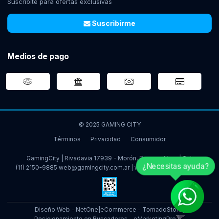
Suscribite para ofertas exclusivas
Suscribirme
Medios de pago
© 2025 GAMING CITY
Términos
Privacidad
Consumidor
GamingCity | Rivadavia 17939 - Morón, Buenos Aires | Tel:
¿Necesitas ayuda?
(11) 2150-9885
web@gamingcity.com.ar
|
www.gamingcity.com.ar
Diseño Web - NetOne
|
eCommerce - TornadoStore
|
Posicionamiento en Buscadores - eMarketingPro