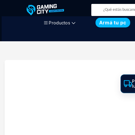
Armá tu pc
Productos
P
l