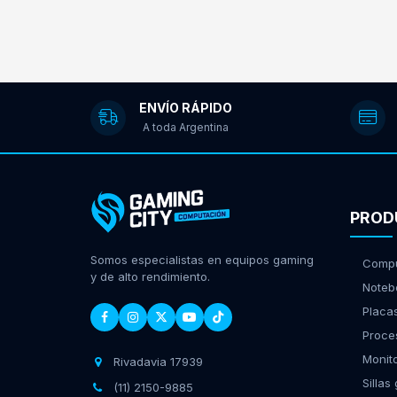
ENVÍO RÁPIDO
A toda Argentina
PROD
Somos especialistas en equipos gaming
Compu
y de alto rendimiento.
Noteb
Placa
Proce
Monit
Rivadavia 17939
Sillas
(11) 2150-9885