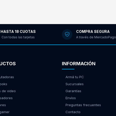
HASTA 18 CUOTAS
COMPRA SEGURA
Con todas las tarjetas
A través de MercadoPago
UCTOS
INFORMACIÓN
tadoras
Armá tu PC
ooks
Sucursales
s de video
Garantías
sadores
Envíos
ores
Preguntas frecuentes
 gamer
Contacto