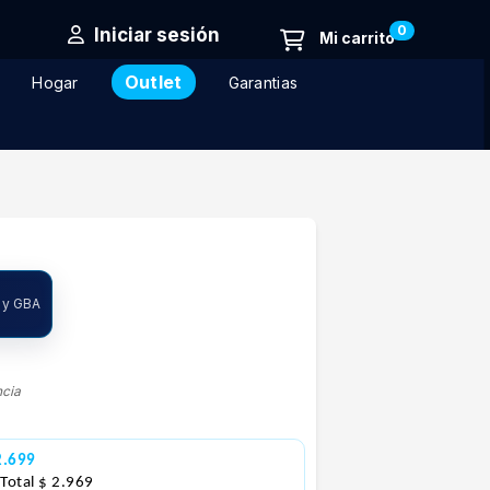
0
Iniciar sesión
Outlet
Hogar
Garantias
 y GBA
ncia
2.699
 Total $ 2.969