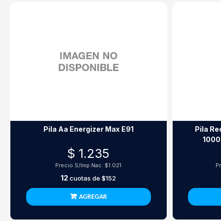
Pila Aa Energizer Max E91
Pila Re
1000M
$ 1.235
Precio S/Imp.Nac.
$1.021
P
12
cuotas de
$152
AGREGAR