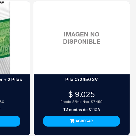
r + 2 Pilas
Pila Cr2450 3V
$ 9.025
760
Precio S/Imp.Nac.
$7.459
12
7
cuotas de
$1.108
AGREGAR