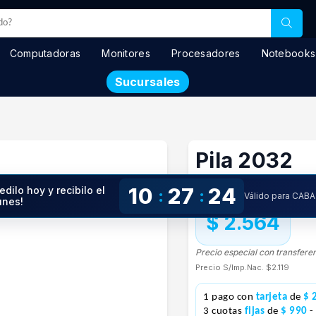
Computadoras
Monitores
Procesadores
Notebooks
Sucursales
Pila 2032
En stock
10
27
23
edilo hoy y recibilo el
:
:
Válido para CABA
unes!
$ 2.564
Precio especial con transfere
Precio S/Imp.Nac.
$2.119
1 pago con
tarjeta
de
$ 
3 cuotas
fijas
de
$ 990
-