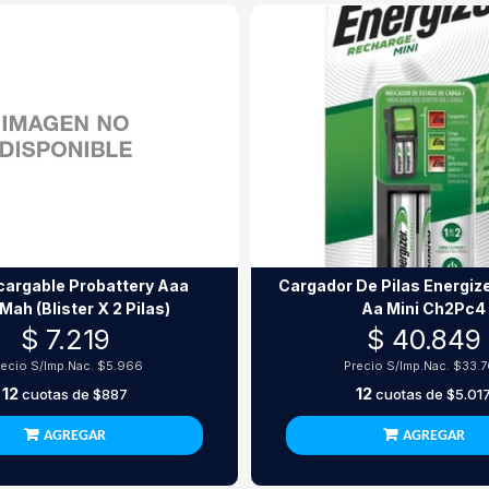
cargable Probattery Aaa
Cargador De Pilas Energize
ah (Blister X 2 Pilas)
Aa Mini Ch2Pc4
$ 7.219
$ 40.849
recio S/Imp.Nac.
$5.966
Precio S/Imp.Nac.
$33.
12
12
cuotas de
$887
cuotas de
$5.01
AGREGAR
AGREGAR