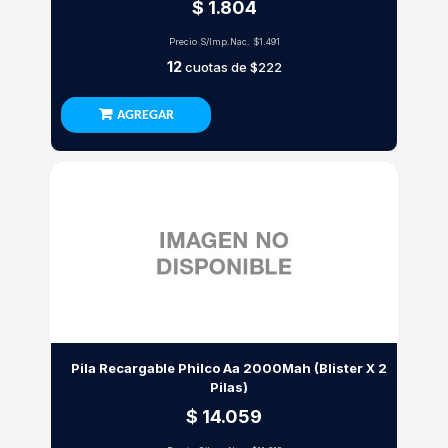
$ 1.804
Precio S/Imp.Nac.
$1.491
12
cuotas de
$222
AGREGAR
Pila Recargable Philco Aa 2000Mah (Blister X 2
Pilas)
$ 14.059