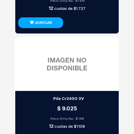
Precio S/Imp.Nac.
$11.619
12
cuotas de
$1.727
AGREGAR
Pila Cr2450 3V
$ 9.025
Precio S/Imp.Nac.
$7.459
12
cuotas de
$1.108