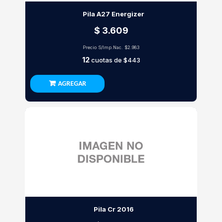
Pila A27 Energizer
$ 3.609
Precio S/Imp.Nac.
$2.983
12
cuotas de
$443
AGREGAR
Pila Cr 2016