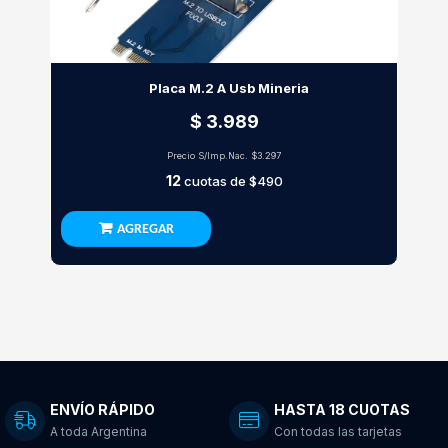
Placa M.2 A Usb Mineria
$ 3.989
Precio S/Imp.Nac.
$3.297
12
cuotas de
$490
AGREGAR
ENVÍO RÁPIDO
HASTA 18 CUOTAS
A toda Argentina
Con todas las tarjetas