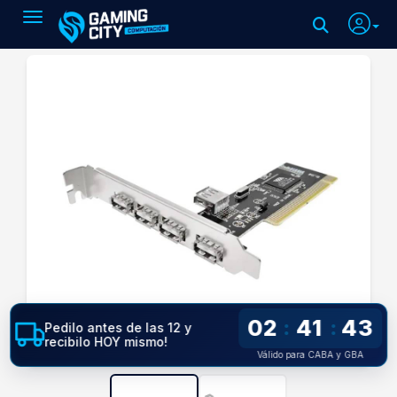
Toggle navigation
02
41
42
:
:
Pedilo antes de las 12 y
recibilo HOY mismo!
Válido para CABA y GBA