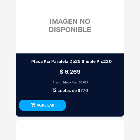
Placa Pci Paralela Db25 Simple Plc220
$ 6.269
Precio S/Imp.Nac.
$5.673
12
cuotas de
$770
AGREGAR