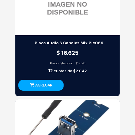
Placa Audio 6 Canales Mix Plc066
$ 16.625
Precio S/Imp.Nac.
$15.045
12
cuotas de
$2.042
AGREGAR