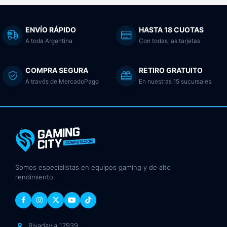
ENVÍO RÁPIDO
HASTA 18 CUOTAS
A toda Argentina
Con todas las tarjetas
COMPRA SEGURA
RETIRO GRATUITO
A través de MercadoPago
En nuestras 15 sucursales
Somos especialistas en equipos gaming y de alto
rendimiento.
Rivadavia 17939