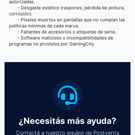
autorizadas.
- Desgaste estético (raspones, pérdida de pintura,
corrosión).
- Píxeles muertos en pantallas que no cumplan las
políticas mínimas de cada marca.
- Faltantes de accesorios o etiquetas de serie.
- Software malicioso o incompatibilidades de
programas no provistos por GamingCity.
¿Necesitás más ayuda?
Contactá a nuestro
equipo de Postventa