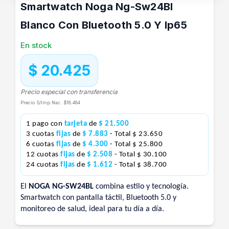
Smartwatch Noga Ng-Sw24Bl
Blanco Con Bluetooth 5.0 Y Ip65
En stock
$ 20.425
Precio especial con transferencia
Precio S/Imp.Nac.
$18.484
1 pago con
tarjeta
de
$ 21.500
3 cuotas
fijas
de
$ 7.883
- Total $ 23.650
6 cuotas
fijas
de
$ 4.300
- Total $ 25.800
12 cuotas
fijas
de
$ 2.508
- Total $ 30.100
24 cuotas
fijas
de
$ 1.612
- Total $ 38.700
El
NOGA NG-SW24BL
combina estilo y tecnología.
Smartwatch con pantalla táctil, Bluetooth 5.0 y
monitoreo de salud, ideal para tu día a día.