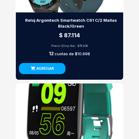
Reloj Argomtech Smartwatch C61 C/2 Mallas
Black/Green
$ 87.114
Precio S/Imp.Nac.
$78.836
12
cuotas de
$10.698
AGREGAR