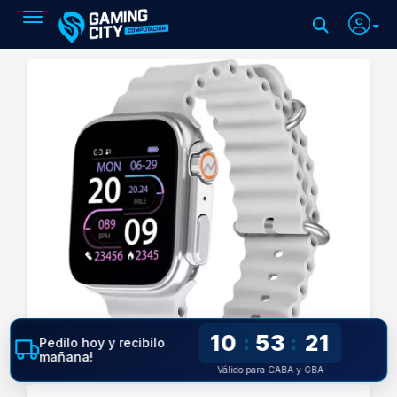
Toggle navigation
10
53
21
:
:
Pedilo hoy y recibilo
mañana!
Válido para CABA y GBA