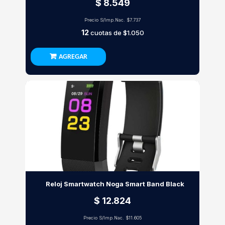
$ 8.549
Precio S/Imp.Nac.
$7.737
12
cuotas de
$1.050
AGREGAR
Reloj Smartwatch Noga Smart Band Black
$ 12.824
Precio S/Imp.Nac.
$11.605