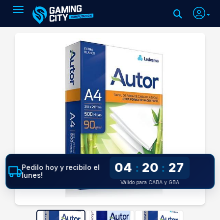
Toggle navigation
04
20
27
:
:
Pedilo hoy y recibilo el
lunes!
Válido para CABA y GBA