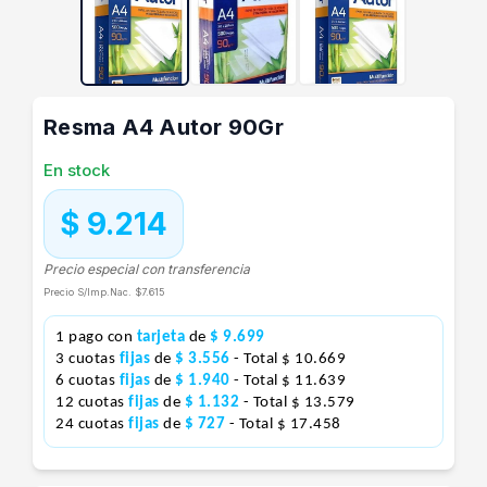
Resma A4 Autor 90Gr
En stock
$ 9.214
Precio especial con transferencia
Precio S/Imp.Nac.
$7.615
1 pago con
tarjeta
de
$ 9.699
3 cuotas
fijas
de
$ 3.556
- Total $ 10.669
6 cuotas
fijas
de
$ 1.940
- Total $ 11.639
12 cuotas
fijas
de
$ 1.132
- Total $ 13.579
24 cuotas
fijas
de
$ 727
- Total $ 17.458