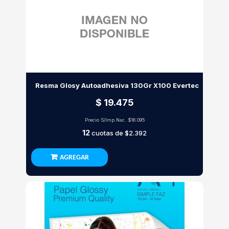
Resma Glosy Autoadhesiva 130Gr X100 Evertec
$ 19.475
Precio S/Imp.Nac.
$16.095
12
cuotas de
$2.392
AGREGAR