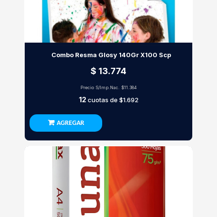
Combo Resma Glosy 140Gr X100 Scp
$ 13.774
Precio S/Imp.Nac.
$11.384
12
cuotas de
$1.692
AGREGAR