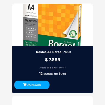
Resma A4 Boreal 75Gr
$ 7.885
Precio S/Imp.Nac.
$6.517
12
cuotas de
$968
AGREGAR