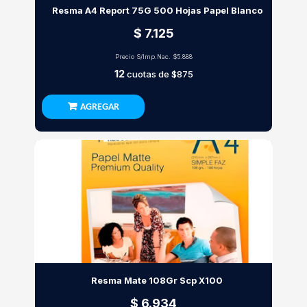
Resma A4 Report 75G 500 Hojas Papel Blanco
$ 7.125
Precio S/Imp.Nac.
$5.888
12
cuotas de
$875
AGREGAR
Resma Mate 108Gr Scp X100
$ 6.934