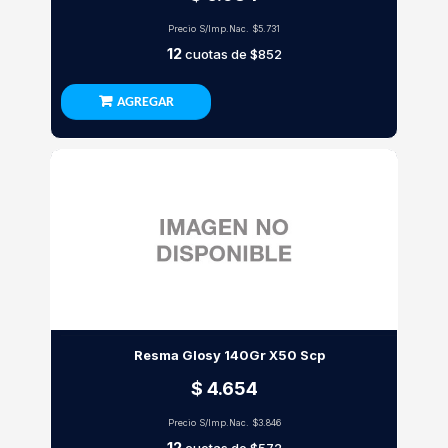
Precio S/Imp.Nac.
$5.731
12
cuotas de
$852
AGREGAR
Resma Glosy 140Gr X50 Scp
$ 4.654
Precio S/Imp.Nac.
$3.846
12