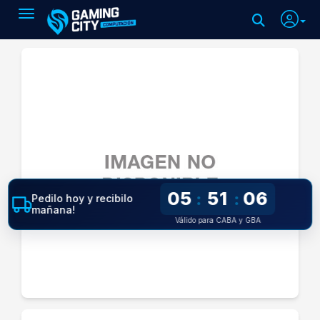
Toggle navigation
05
51
06
:
:
Pedilo hoy y recibilo
mañana!
Válido para CABA y GBA