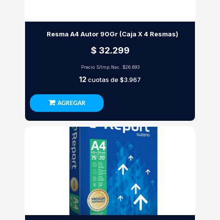
Resma A4 Autor 90Gr (Caja X 4 Resmas)
$ 32.299
Precio S/Imp.Nac.
$26.693
12
cuotas de
$3.967
AGREGAR