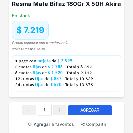
Resma Mate Bifaz 180Gr X 50H Akira
En stock
$ 7.219
Precio especial con transferencia
Precio S/Imp.Nac.
$5.966
1 pago con
tarjeta
de
$ 7.599
3 cuotas
fijas
de
$ 2.786
- Total $ 8.359
6 cuotas
fijas
de
$ 1.520
- Total $ 9.119
12 cuotas
fijas
de
$ 887
- Total $ 10.639
24 cuotas
fijas
de
$ 570
- Total $ 13.678
AGREGAR
Cantidad
Agregar a favoritos
Compartir