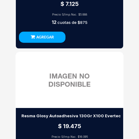
$ 7.125
Precio S/Imp.Nac.
$5.888
12
cuotas de
$875
AGREGAR
Resma Glosy Autoadhesiva 130Gr X100 Evertec
$ 19.475
Precio S/Imp.Nac.
$16.095