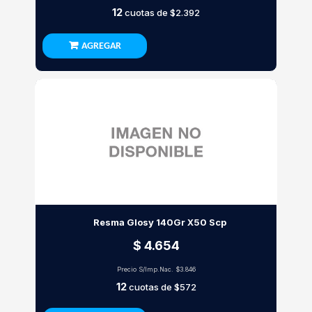
12
cuotas de
$2.392
AGREGAR
Resma Glosy 140Gr X50 Scp
$ 4.654
Precio S/Imp.Nac.
$3.846
12
cuotas de
$572