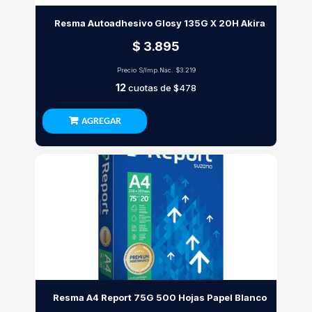
Resma Autoadhesivo Glosy 135G X 20H Akira
$ 3.895
Precio S/Imp.Nac.
$3.219
12
cuotas de
$478
AGREGAR
Resma A4 Report 75G 500 Hojas Papel Blanco