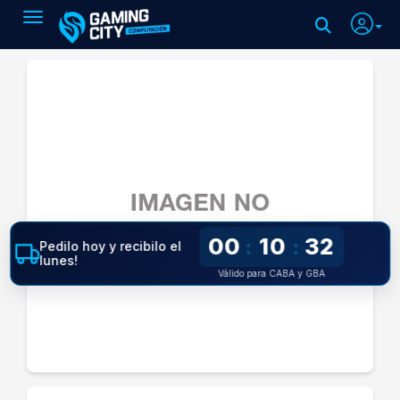
Toggle navigation
00
10
32
:
:
Pedilo hoy y recibilo el
lunes!
Válido para CABA y GBA