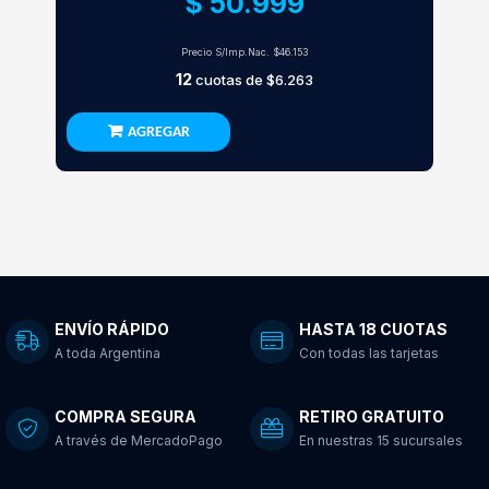
$ 50.999
Precio S/Imp.Nac.
$46.153
12
cuotas de
$6.263
AGREGAR
ENVÍO RÁPIDO
HASTA 18 CUOTAS
A toda Argentina
Con todas las tarjetas
COMPRA SEGURA
RETIRO GRATUITO
A través de MercadoPago
En nuestras 15 sucursales