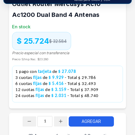
Outlet Router Mercusys Ac10
Ac1200 Dual Band 4 Antenas
En stock
$ 25.724
$ 32.584
Precio especial con transferencia
Precio S/Imp.Nac.
$23.280
1 pago con
tarjeta
de
$ 27.078
3 cuotas
fijas
de
$ 9.929
- Total $ 29.786
6 cuotas
fijas
de
$ 5.416
- Total $ 32.493
12 cuotas
fijas
de
$ 3.159
- Total $ 37.909
24 cuotas
fijas
de
$ 2.031
- Total $ 48.740
AGREGAR
Cantidad