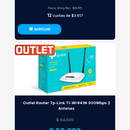
Precio S/Imp.Nac.
$26.651
12
cuotas de
$3.617
AGREGAR
Outlet Router Tp-Link Tl-Wr841N 300Mbps 2
Antenas
$ 64.599