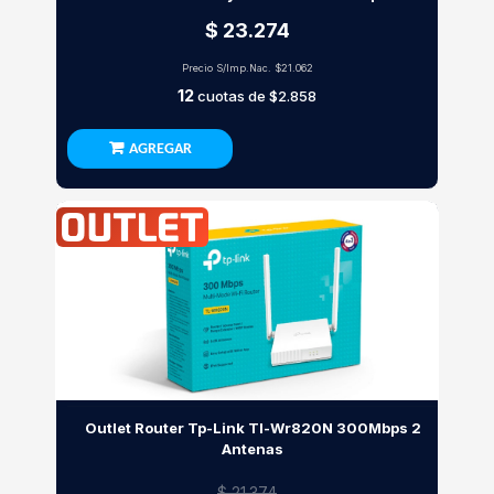
$ 23.274
Precio S/Imp.Nac.
$21.062
12
cuotas de
$2.858
AGREGAR
Outlet Router Tp-Link Tl-Wr820N 300Mbps 2
Antenas
$ 21.374