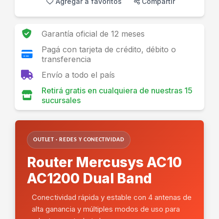
Agregar a favoritos
Compartir
Garantía oficial de 12 meses
Pagá con tarjeta de crédito, débito o
transferencia
Envío a todo el país
Retirá gratis en cualquiera de nuestras 15
sucursales
OUTLET · REDES Y CONECTIVIDAD
Router Mercusys AC10
AC1200 Dual Band
Conectividad rápida y estable con 4 antenas de
alta ganancia y múltiples modos de uso para