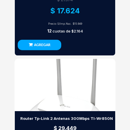
$ 17.624
Precio S/Imp.Nac.
$15.949
12
cuotas de
$2.164
AGREGAR
Router Tp-Link 2 Antenas 300Mbps Tl-Wr850N
$ 29.449