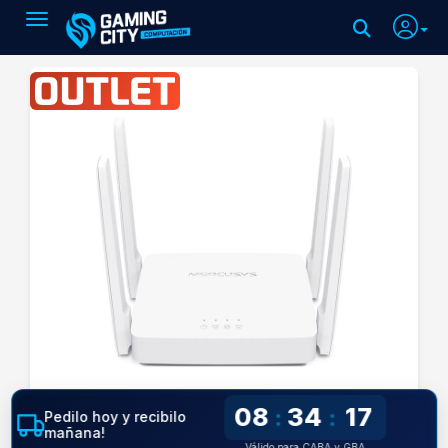
Toggle navigation
08
34
17
:
:
Pedilo hoy y recibilo
mañana!
Válido para CABA y GBA