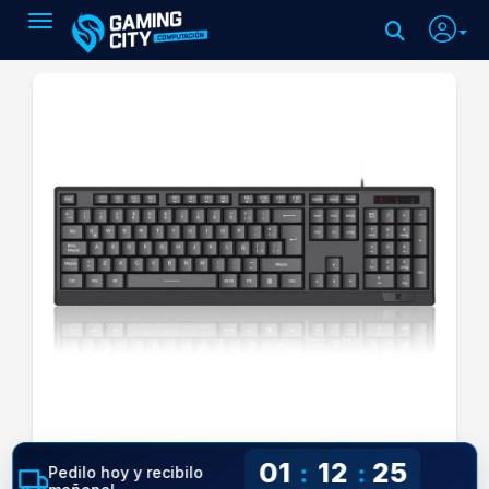
Toggle navigation
01
12
25
:
:
Pedilo hoy y recibilo