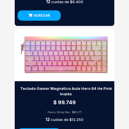
12
cuotas de
$8.400
AGREGAR
Teclado Gamer Magnético Aula Hero 84 He Pink
Inglés
$ 99.749
Precio S/Imp.Nac.
$90.271
12
cuotas de
$12.250