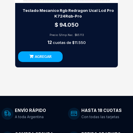
Teclado Mecanico Rgb Redragon Ucal Lcd Pro
K724Rgb-Pro
$ 94.050
Precio S/Imp.Nac.
$85.113
12
cuotas de
$11.550
AGREGAR
ENVÍO RÁPIDO
HASTA 18 CUOTAS
A toda Argentina
Con todas las tarjetas