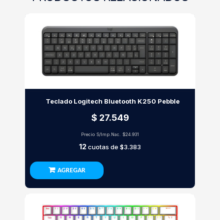
Teclado Logitech Bluetooth K250 Pebble
$ 27.549
Precio S/Imp.Nac.
$24.931
12
cuotas de
$3.383
AGREGAR