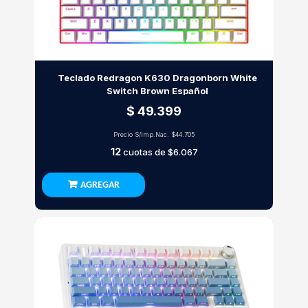
Teclado Redragon K630 Dragonborn White
Switch Brown Español
$ 49.399
Precio S/Imp.Nac.
$44.705
12
cuotas de
$6.067
AGREGAR