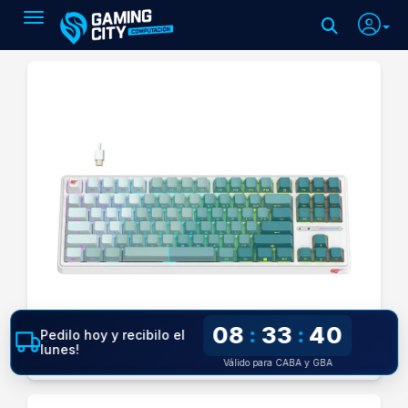
Toggle navigation
08
33
39
:
:
Pedilo hoy y recibilo el
lunes!
Válido para CABA y GBA