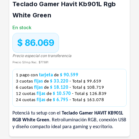
Teclado Gamer Havit Kb901L Rgb
White Green
En stock
$ 86.069
Precio especial con transferencia
Precio S/Imp.Nac.
$77.891
1 pago con
tarjeta
de
$ 90.599
3 cuotas
fijas
de
$ 33.220
- Total $ 99.659
6 cuotas
fijas
de
$ 18.120
- Total $ 108.719
12 cuotas
fijas
de
$ 10.570
- Total $ 126.839
24 cuotas
fijas
de
$ 6.795
- Total $ 163.078
Potenciá tu setup con el
Teclado Gamer HAVIT KB901L
RGB White Green
. Retroiluminación RGB, conexión USB
y diseño compacto ideal para gaming y escritorio.