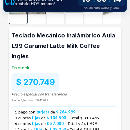
recibilo HOY mismo!
Válido para CABA y GBA
Teclado Mecánico Inalámbrico Aula
L99 Caramel Latte Milk Coffee
Inglés
En stock
$ 270.749
Precio especial con transferencia
Precio S/Imp.Nac.
$245.022
1 pago con
tarjeta
de
$ 284.999
3 cuotas
fijas
de
$ 104.500
- Total $ 313.499
6 cuotas
fijas
de
$ 57.000
- Total $ 341.999
12 cuotas
fijas
de
$ 33.250
- Total $ 398.999