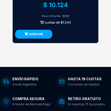
$ 10.124
Precio S/Imp.Nac.
$9.162
12
cuotas de
$1.243
AGREGAR
ENVÍO RÁPIDO
HASTA 18 CUOTAS
A toda Argentina
Con todas las tarjetas
COMPRA SEGURA
RETIRO GRATUITO
A través de MercadoPago
En nuestras 15 sucursales