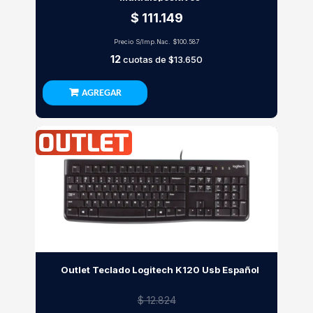
$ 111.149
Precio S/Imp.Nac.
$100.587
12
cuotas de
$13.650
AGREGAR
Outlet Teclado Logitech K120 Usb Español
$ 12.824