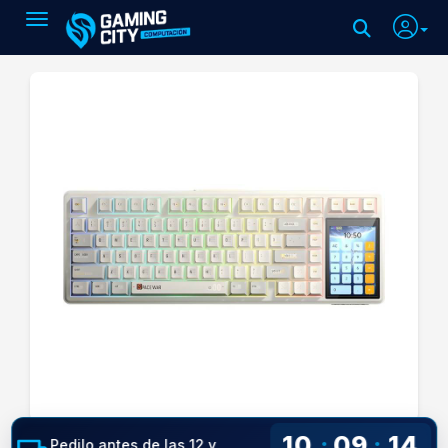
Toggle navigation
10
09
13
:
:
Pedilo antes de las 12 y