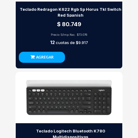
Teclado Redragon K622 Rgb Sp Horus Tkl Switch
Red Spanish
$ 80.749
Precio S/Imp.Nac.
$73.076
12
cuotas de
$9.917
AGREGAR
Teclado Logitech Bluetooth K780
Multidispositivos