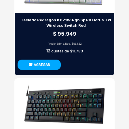
Teclado Redragon K621W-Rgb Sp Rd Horus Tkl
Wireless Switch Red
$ 95.949
Precio S/Imp.Nac.
$86.832
12
cuotas de
$11.783
AGREGAR