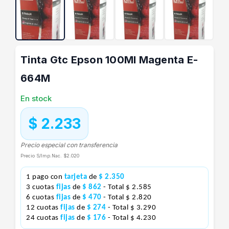
Tinta Gtc Epson 100Ml Magenta E-
664M
En stock
$ 2.233
Precio especial con transferencia
Precio S/Imp.Nac.
$2.020
1 pago con
tarjeta
de
$ 2.350
3 cuotas
fijas
de
$ 862
- Total $ 2.585
6 cuotas
fijas
de
$ 470
- Total $ 2.820
12 cuotas
fijas
de
$ 274
- Total $ 3.290
24 cuotas
fijas
de
$ 176
- Total $ 4.230