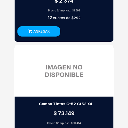
$ 2.374
Precio S/Imp.Nac.
$1.962
12
cuotas de
$292
AGREGAR
Combo Tintas Gt52 Gt53 X4
$ 73.149
Precio S/Imp.Nac.
$60.454