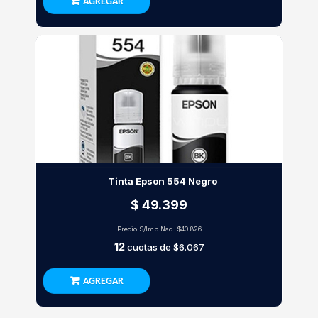
AGREGAR
Tinta Epson 554 Negro
$ 49.399
Precio S/Imp.Nac.
$40.826
12
cuotas de
$6.067
AGREGAR