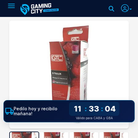
Toggle navigation
11
33
03
:
:
Pedilo hoy y recibilo
mañana!
Válido para CABA y GBA