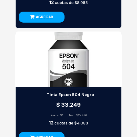
12
cuotas de
$8.983
AGREGAR
Tinta Epson 504 Negro
$ 33.249
Precio S/Imp.Nac.
$27.479
12
cuotas de
$4.083