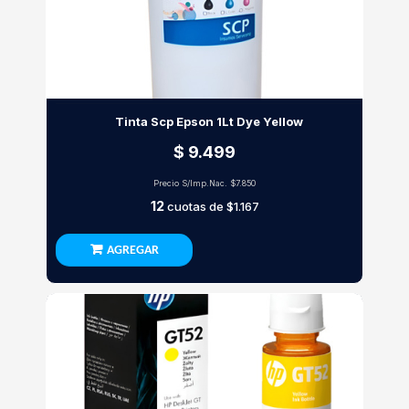
Tinta Scp Epson 1Lt Dye Yellow
$ 9.499
Precio S/Imp.Nac.
$7.850
12
cuotas de
$1.167
AGREGAR