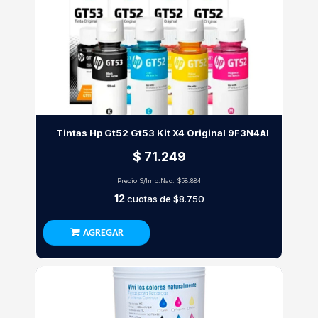
Tintas Hp Gt52 Gt53 Kit X4 Original 9F3N4Al
$ 71.249
Precio S/Imp.Nac.
$58.884
12
cuotas de
$8.750
AGREGAR