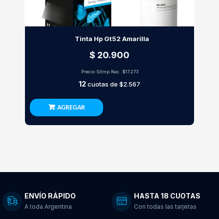
Tinta Hp Gt52 Amarilla
$ 20.900
Precio S/Imp.Nac.
$17.273
12
cuotas de
$2.567
AGREGAR
ENVÍO RÁPIDO
HASTA 18 CUOTAS
A toda Argentina
Con todas las tarjetas