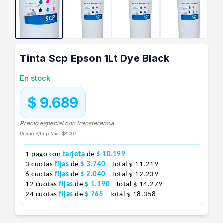
Tinta Scp Epson 1Lt Dye Black
En stock
$ 9.689
Precio especial con transferencia
Precio S/Imp.Nac.
$8.007
1 pago con
tarjeta
de
$ 10.199
3 cuotas
fijas
de
$ 3.740
- Total $ 11.219
6 cuotas
fijas
de
$ 2.040
- Total $ 12.239
12 cuotas
fijas
de
$ 1.190
- Total $ 14.279
24 cuotas
fijas
de
$ 765
- Total $ 18.358