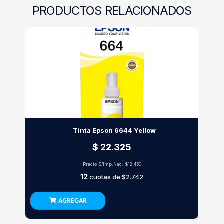
PRODUCTOS RELACIONADOS
Tinta Epson 6644 Yellow
$ 22.325
Precio S/Imp.Nac.
$18.450
12
cuotas de
$2.742
AGREGAR