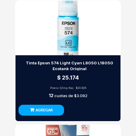
Tinta Epson 574 Light Cyan L8050 L18050
Ecotank Original
$ 25.174
Precio S/Imp.Nac.
$20.805
12
cuotas de
$3.092
AGREGAR