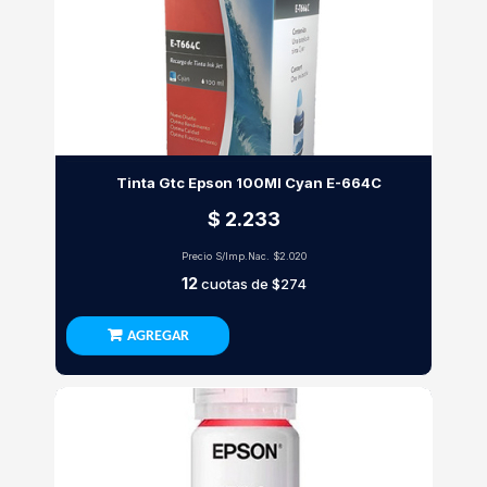
Tinta Gtc Epson 100Ml Cyan E-664C
$ 2.233
Precio S/Imp.Nac.
$2.020
12
cuotas de
$274
AGREGAR